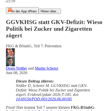
-25:59
In der App öffnen
Hören über...
GGVKHSG statt GKV-Defizit: Wieso
Politik bei Zucker und Zigaretten
zögert
FKG & BStabG, Teil 7: Prävention
Denis Nößler
und
Martin Scherer
Juni 08, 2026
Diesen Beitrag zitieren:
Nößler D, Scherer M. GGVKHSG statt GKV-
Defizit: Wieso Politik bei Zucker und Zigaretten
zögert. EvidenzUpdate 2026;
7
:185. doi:
10.69156/POD.001/2026.06.00185
Prost!
Hier kommt Teil 7 unserer kleinen
FKG-BStabG-