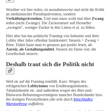
Worüber wir hier reden, ist ausnahmsweise mal nicht die Kritik
an medizinischer Pseudoprävention, sondern
Verhältnisprävention.
Und man muss wohl mal über
Zwang
reden (nicht Zwänge). Die Zuckersteuer soll Hersteller
„zwingen“, weniger Zucker in ihre Limos et al. zu füllen.
Hier aber hat das politische Framing von Industrie und ihrer
Lobby über Jahre offenbar funktioniert: Steuern = Zwang =
Böse. Dabei kann man es genauso gut positiv lesen, als
Anreiz, als Gestaltungsmittel.
Steuern im Sinne von: die
Gesellschaft
steuern
.
Deshalb traut sich die Politik nicht
Weil sie auf die Framing reinfällt. Kurz: Wegen des
erfolgreichen
Lobbyismus
von Ernährungsindustrie,
Tabakindustrie etc. und außerdem wegen des Bier-und-
Blutwurst-Beharrungsvermögens mancher Bundesländer bzw.
der dortigen Provinzfürsten
(die teils durch
fetischhaftes
Wurstgefresse
auffallen)
.