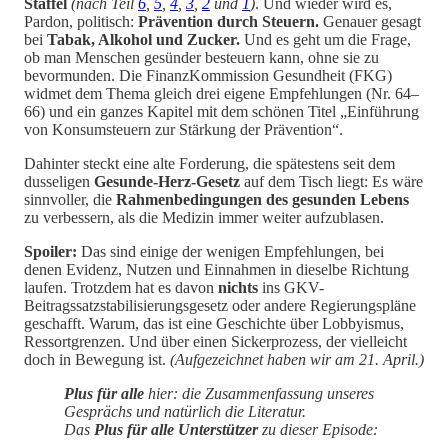
Staffel
(nach Teil
6
,
5
,
4
,
3
,
2
und
1
)
. Und wieder wird es,
Pardon, politisch:
Prävention durch Steuern.
Genauer gesagt
bei
Tabak, Alkohol und Zucker.
Und es geht um die Frage,
ob man Menschen gesünder besteuern kann, ohne sie zu
bevormunden. Die FinanzKommission Gesundheit (FKG)
widmet dem Thema gleich drei eigene Empfehlungen (Nr. 64–
66) und ein ganzes Kapitel mit dem schönen Titel „Einführung
von Konsumsteuern zur Stärkung der Prävention“.
Dahinter steckt eine alte Forderung, die spätestens seit dem
dusseligen
Gesunde-Herz-Gesetz
auf dem Tisch liegt: Es wäre
sinnvoller, die
Rahmenbedingungen des gesunden Lebens
zu verbessern, als die Medizin immer weiter aufzublasen.
Spoiler:
Das sind einige der wenigen Empfehlungen, bei
denen Evidenz, Nutzen und Einnahmen in dieselbe Richtung
laufen. Trotzdem hat es davon
nichts
ins GKV-
Beitragssatzstabilisierungsgesetz oder andere Regierungspläne
geschafft. Warum, das ist eine Geschichte über Lobbyismus,
Ressortgrenzen. Und über einen Sickerprozess, der vielleicht
doch in Bewegung ist.
(Aufgezeichnet haben wir am 21. April.)
Plus für alle
hier: die Zusammenfassung unseres
Gesprächs und natürlich die Literatur.
Das
Plus für alle Unterstützer
zu dieser Episode: