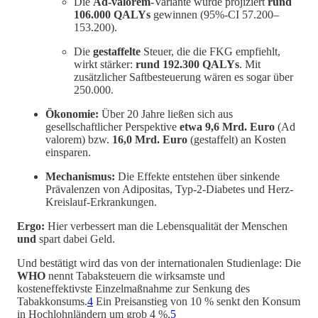
Die
Ad-valorem
-Variante würde projiziert
rund
106.000 QALYs
gewinnen (95%-CI 57.200–
153.200).
Die
gestaffelte
Steuer, die die FKG empfiehlt,
wirkt stärker:
rund 192.300 QALYs
. Mit
zusätzlicher Saftbesteuerung wären es sogar über
250.000.
Ökonomie:
Über 20 Jahre ließen sich aus
gesellschaftlicher Perspektive
etwa 9,6 Mrd. Euro
(Ad
valorem) bzw.
16,0 Mrd. Euro
(gestaffelt) an Kosten
einsparen.
Mechanismus:
Die Effekte entstehen über sinkende
Prävalenzen von Adipositas, Typ-2-Diabetes und Herz-
Kreislauf-Erkrankungen.
Ergo:
Hier verbessert man die Lebensqualität der Menschen
und
spart dabei Geld.
Und bestätigt wird das von der internationalen Studienlage: Die
WHO
nennt Tabaksteuern die wirksamste und
kosteneffektivste Einzelmaßnahme zur Senkung des
Tabakkonsums.
4
Ein Preisanstieg von 10 % senkt den Konsum
in Hochlohnländern um grob 4 %.
5