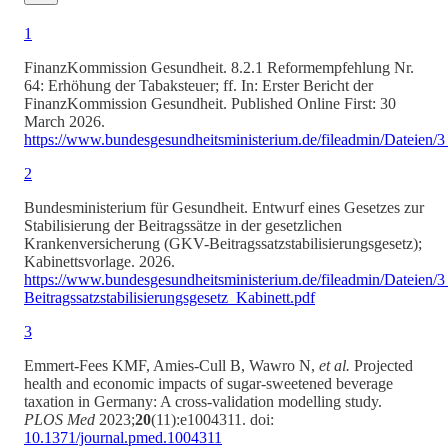
1
FinanzKommission Gesundheit. 8.2.1
Reformempfehlung Nr.
64: Erhöhung der Tabaksteuer; ff. In: Erster Bericht der
FinanzKommission Gesundheit. Published Online First: 30
March 2026.
https://www.bundesgesundheitsministerium.de/fileadmin/Datei
2
Bundesministerium für Gesundheit. Entwurf eines Gesetzes zur
Stabilisierung der Beitragssätze in der gesetzlichen
Krankenversicherung (GKV-Beitragssatzstabilisierungsgesetz);
Kabinettsvorlage. 2026.
https://www.bundesgesundheitsministerium.de/fileadmin/Datei
Beitragssatzstabilisierungsgesetz_Kabinett.pdf
3
Emmert-Fees KMF, Amies-Cull B, Wawro N,
et al.
Projected
health and economic impacts of sugar-sweetened beverage
taxation in Germany: A cross-validation modelling study.
PLOS Med
2023;
20
(11):e1004311. doi:
10.1371/journal.pmed.1004311