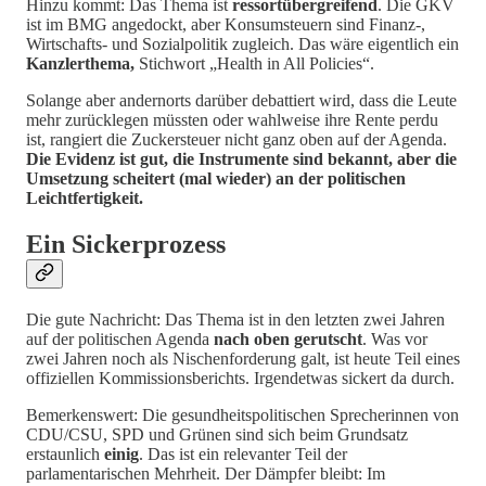
Hinzu kommt: Das Thema ist
ressortübergreifend
. Die GKV
ist im BMG angedockt, aber Konsumsteuern sind Finanz-,
Wirtschafts- und Sozialpolitik zugleich. Das wäre eigentlich ein
Kanzlerthema,
Stichwort „Health in All Policies“.
Solange aber andernorts darüber debattiert wird, dass die Leute
mehr zurücklegen müssten oder wahlweise ihre Rente perdu
ist, rangiert die Zuckersteuer nicht ganz oben auf der Agenda.
Die Evidenz ist gut, die Instrumente sind bekannt, aber die
Umsetzung scheitert (mal wieder) an der politischen
Leichtfertigkeit.
Ein Sickerprozess
Die gute Nachricht: Das Thema ist in den letzten zwei Jahren
auf der politischen Agenda
nach oben gerutscht
. Was vor
zwei Jahren noch als Nischenforderung galt, ist heute Teil eines
offiziellen Kommissionsberichts. Irgendetwas sickert da durch.
Bemerkenswert: Die gesundheitspolitischen Sprecherinnen von
CDU/CSU, SPD und Grünen sind sich beim Grundsatz
erstaunlich
einig
. Das ist ein relevanter Teil der
parlamentarischen Mehrheit. Der Dämpfer bleibt: Im