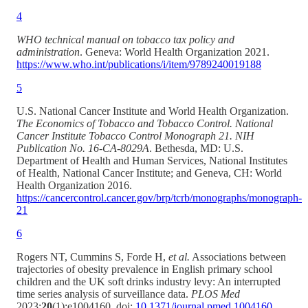
4
WHO technical manual on tobacco tax policy and
administration
. Geneva: World Health Organization 2021.
https://www.who.int/publications/i/item/9789240019188
5
U.S. National Cancer Institute and World Health Organization.
The Economics of Tobacco and Tobacco Control. National
Cancer Institute Tobacco Control Monograph 21. NIH
Publication No. 16-CA-8029A
. Bethesda, MD: U.S.
Department of Health and Human Services, National Institutes
of Health, National Cancer Institute; and Geneva, CH: World
Health Organization 2016.
https://cancercontrol.cancer.gov/brp/tcrb/monographs/monograph-
21
6
Rogers NT, Cummins S, Forde H,
et al.
Associations between
trajectories of obesity prevalence in English primary school
children and the UK soft drinks industry levy: An interrupted
time series analysis of surveillance data.
PLOS Med
2023;
20
(1):e1004160. doi:
10.1371/journal.pmed.1004160