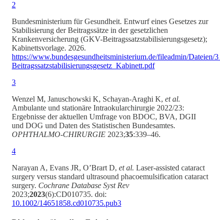
2
Bundesministerium für Gesundheit. Entwurf eines Gesetzes zur
Stabilisierung der Beitragssätze in der gesetzlichen
Krankenversicherung (GKV-Beitragssatzstabilisierungsgesetz);
Kabinettsvorlage. 2026.
https://www.bundesgesundheitsministerium.de/fileadmin/Datei
Beitragssatzstabilisierungsgesetz_Kabinett.pdf
3
Wenzel M, Januschowski K, Schayan-Araghi K,
et al.
Ambulante und stationäre Intraokularchirurgie 2022/23:
Ergebnisse der aktuellen Umfrage von BDOC, BVA, DGII
und DOG und Daten des Statistischen Bundesamtes.
OPHTHALMO-CHIRURGIE
2023;
35
:339–46.
4
Narayan A, Evans JR, O’Brart D,
et al.
Laser‐assisted cataract
surgery versus standard ultrasound phacoemulsification cataract
surgery.
Cochrane Database Syst Rev
2023;
2023
(6):CD010735. doi:
10.1002/14651858.cd010735.pub3