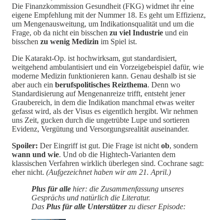
Die Finanzkommission Gesundheit (FKG) widmet ihr eine
eigene Empfehlung mit der Nummer 18. Es geht um Effizienz,
um Mengenausweitung, um Indikationsqualität und um die
Frage, ob da nicht ein bisschen
zu viel Industrie
und ein
bisschen
zu wenig Medizin
im Spiel ist.
Die Katarakt-Op. ist hochwirksam, gut standardisiert,
weitgehend ambulantisiert und ein Vorzeigebeispiel dafür, wie
moderne Medizin funktionieren kann. Genau deshalb ist sie
aber auch ein
berufspolitisches Reizthema
. Denn wo
Standardisierung auf Mengenanreize trifft, entsteht jener
Graubereich, in dem die Indikation manchmal etwas weiter
gefasst wird, als der Visus es eigentlich hergibt. Wir nehmen
uns Zeit, gucken durch die ungetrübte Lupe und sortieren
Evidenz, Vergütung und Versorgungsrealität auseinander.
Spoiler:
Der Eingriff ist gut. Die Frage ist nicht
ob
, sondern
wann und wie
. Und ob die Hightech-Varianten dem
klassischen Verfahren wirklich überlegen sind. Cochrane sagt:
eher nicht.
(Aufgezeichnet haben wir am 21. April.)
Plus für alle
hier: die Zusammenfassung unseres
Gesprächs und natürlich die Literatur.
Das
Plus für alle Unterstützer
zu dieser Episode: