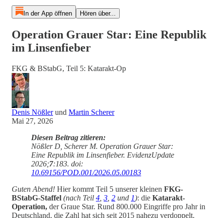
In der App öffnen
Hören über...
Operation Grauer Star: Eine Republik
im Linsenfieber
FKG & BStabG, Teil 5: Katarakt-Op
Denis Nößler
und
Martin Scherer
Mai 27, 2026
Diesen Beitrag zitieren:
Nößler D, Scherer M. Operation Grauer Star:
Eine Republik im Linsenfieber. EvidenzUpdate
2026;
7
:183. doi:
10.69156/POD.001/2026.05.00183
Guten Abend!
Hier kommt Teil 5 unserer kleinen
FKG-
BStabG-Staffel
(nach Teil
4
,
3
,
2
und
1
)
: die
Katarakt-
Operation,
der Graue Star. Rund 800.000 Eingriffe pro Jahr in
Deutschland, die Zahl hat sich seit 2015 nahezu verdoppelt.