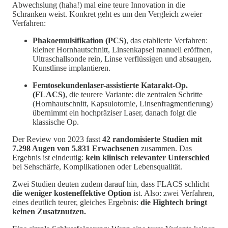
Abwechslung (haha!) mal eine teure Innovation in die
Schranken weist. Konkret geht es um den Vergleich zweier
Verfahren:
Phakoemulsifikation (PCS)
, das etablierte Verfahren:
kleiner Hornhautschnitt, Linsenkapsel manuell eröffnen,
Ultraschallsonde rein, Linse verflüssigen und absaugen,
Kunstlinse implantieren.
Femtosekundenlaser-assistierte Katarakt-Op.
(FLACS)
, die teurere Variante: die zentralen Schritte
(Hornhautschnitt, Kapsulotomie, Linsenfragmentierung)
übernimmt ein hochpräziser Laser, danach folgt die
klassische Op.
Der Review von 2023 fasst
42 randomisierte Studien mit
7.298 Augen von 5.831 Erwachsenen
zusammen. Das
Ergebnis ist eindeutig:
kein klinisch relevanter Unterschied
bei Sehschärfe, Komplikationen oder Lebensqualität.
Zwei Studien deuten zudem darauf hin, dass FLACS schlicht
die weniger kosteneffektive Option
ist. Also: zwei Verfahren,
eines deutlich teurer, gleiches Ergebnis:
die Hightech bringt
keinen Zusatznutzen.