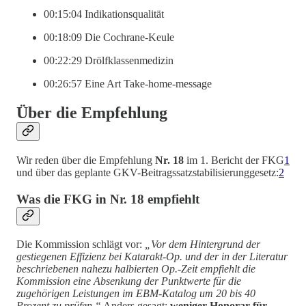
00:15:04 Indikationsqualität
00:18:09 Die Cochrane-Keule
00:22:29 Drölfklassenmedizin
00:26:57 Eine Art Take-home-message
Über die Empfehlung
Wir reden über die Empfehlung
Nr. 18
im 1. Bericht der FKG
1
und über das geplante GKV-Beitragssatzstabilisierunggesetz:
2
Was die FKG in Nr. 18 empfiehlt
Die Kommission schlägt vor:
„Vor dem Hintergrund der
gestiegenen Effizienz bei Katarakt-Op. und der in der Literatur
beschriebenen nahezu halbierten Op.-Zeit empfiehlt die
Kommission eine Absenkung der Punktwerte für die
zugehörigen Leistungen im EBM-Katalog um 20 bis 40
Prozent zu prüfen.“
Anders gesagt:
weniger Honorar für