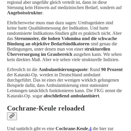
regional aber ungefähr gleich verteilt ist, dann ist diese
Streuung kein Hinweis auf medizinischen Bedarf, sondern auf
Angebotsstruktur
.
Ehrlicherweise muss man dazu sagen: Umfragedaten sind
keine harte Qualitätsmessung der Indikation. Und harte
randomisierte Indikations-Studien gibt es praktisch nicht. Aber
das
Streumuster, die hohen Volumina und die schwache
Bindung an objektive Bedarfsindikatoren
sind genau die
Bedingungen, unter denen man von einer
strukturellen
Überversorgung im Graubereich
ausgehen kann. Wir sehen
kein direktes Maß. Aber wir sehen viele strukturelle Indizien.
Erfreulich ist die
Ambulantisierungsquote
: Rund
90 Prozent
der Katarakt-Op. werden in Deutschland ambulant
durchgeführt. Das ist eines der wenigen wirklich gelungenen
Beispiele dafür, dass Ambulantisierung einst stationärer
Leistungen tatsächlich funktionieren kann. Die FKG nennt die
Katarakt-Op. sogar
abschließend ambulantisiert
.
Cochrane-Keule reloaded
Und natürlich gibt es eine
Cochrane-Keule
,
4
die hier zur