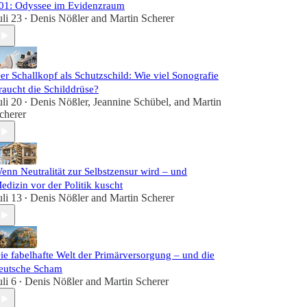
01: Odyssee im Evidenzraum
uli 23
Denis Nößler
and
Martin Scherer
•
er Schallkopf als Schutzschild: Wie viel Sonografie
raucht die Schilddrüse?
uli 20
Denis Nößler
,
Jeannine Schübel
, and
Martin
•
cherer
enn Neutralität zur Selbstzensur wird – und
edizin vor der Politik kuscht
uli 13
Denis Nößler
and
Martin Scherer
•
ie fabelhafte Welt der Primärversorgung – und die
eutsche Scham
uli 6
Denis Nößler
and
Martin Scherer
•