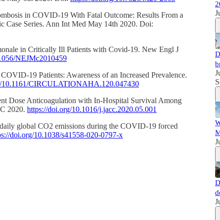
2
J
hrombosis in COVID-19 With Fatal Outcome: Results From a
gic Case Series. Ann Int Med May 14th 2020. Doi:
onale in Critically Ill Patients with Covid-19. New Engl J
D
10.1056/NEJMc2010459
b
J
n COVID-19 Patients: Awareness of an Increased Prevalence.
S
.org/10.1161/CIRCULATIONAHA.120.047430
tment Dose Anticoagulation with In-Hospital Survival Among
CC 2020.
https://doi.org/10.1016/j.jacc.2020.05.001
W
n daily global CO2 emissions during the COVID-19 forced
M
ps://doi.org/10.1038/s41558-020-0797-x
J
D
d
J