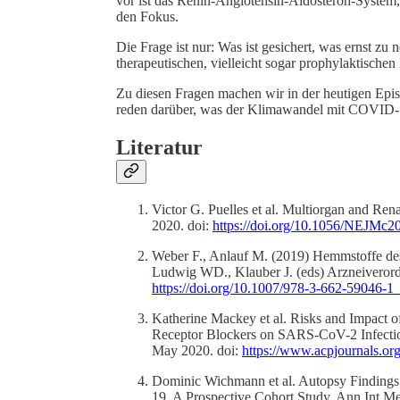
vor ist das Renin-Angiotensin-Aldosteron-Syst
den Fokus.
Die Frage ist nur: Was ist gesichert, was ernst z
therapeutischen, vielleicht sogar prophylaktische
Zu diesen Fragen machen wir in der heutigen Ep
reden darüber, was der Klimawandel mit COVID-1
Literatur
Victor G. Puelles et al. Multiorgan and 
2020. doi:
https://doi.org/10.1056/NEJMc2
Weber F., Anlauf M. (2019) Hemmstoffe des
Ludwig WD., Klauber J. (eds) Arzneiverordn
https://doi.org/10.1007/978-3-662-59046-1
Katherine Mackey et al. Risks and Impact o
Receptor Blockers on SARS-CoV-2 Infectio
May 2020. doi:
https://www.acpjournals.o
Dominic Wichmann et al. Autopsy Finding
19. A Prospective Cohort Study. Ann Int 