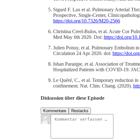
Sigurd F. Lax et al. Pulmonary Arterial T
Prospective, Single-Center, Clinicopatholo
https://doi.org/10.7326/M20-2566
Christina Creel-Bulos, et al. Acute Cor Pulm
Med May 6th 2020. Doi:
https://doi.org/
Julien Poissy, et al. Pulmonary Embolism i
Circulation 24 Apr 2020. doi:
https://doi
Ishan Paranjpe, et al. Association of Trea
Hospitalized Patients with COVID-19. JA
Le Quéré, C., et al. Temporary reduction i
confinement. Nat. Clim. Chang. (2020).
htt
Diskussion über diese Episode
Kommentare
Restacks