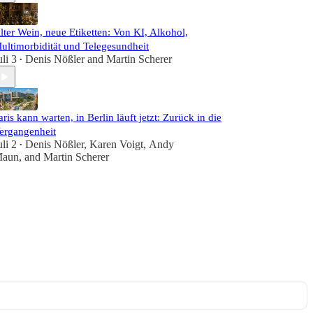
lter Wein, neue Etiketten: Von KI, Alkohol,
ultimorbidität und Telegesundheit
uli 3
Denis Nößler
and
Martin Scherer
•
aris kann warten, in Berlin läuft jetzt: Zurück in die
ergangenheit
uli 2
Denis Nößler
,
Karen Voigt
,
Andy
•
aun
, and
Martin Scherer