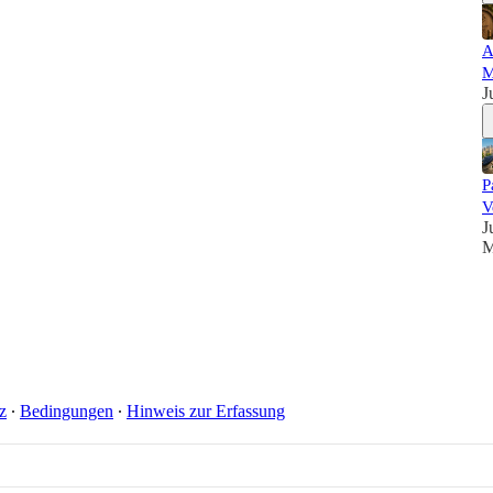
A
M
J
P
V
J
M
z
∙
Bedingungen
∙
Hinweis zur Erfassung