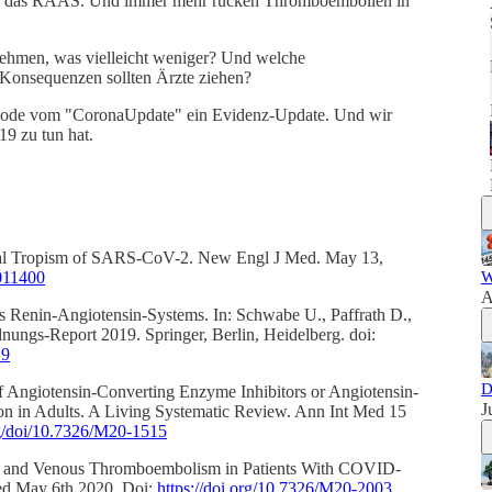
em, das RAAS. Und immer mehr rücken Thromboembolien in
u nehmen, was vielleicht weniger? Und welche
n Konsequenzen sollten Ärzte ziehen?
isode vom "CoronaUpdate" ein Evidenz-Update. Und wir
9 zu tun hat.
Renal Tropism of SARS-CoV-2. New Engl J Med. May 13,
011400
W
A
 Renin-Angiotensin-Systems. In: Schwabe U., Paffrath D.,
ungs-Report 2019. Springer, Berlin, Heidelberg. doi:
_9
D
f Angiotensin-Converting Enzyme Inhibitors or Angiotensin-
J
n in Adults. A Living Systematic Review. Ann Int Med 15
rg/doi/10.7326/M20-1515
s and Venous Thromboembolism in Patients With COVID-
Med May 6th 2020. Doi:
https://doi.org/10.7326/M20-2003