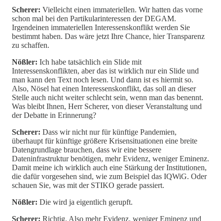
Scherer:
Vielleicht einen immateriellen. Wir hatten das vorne
schon mal bei den Partikularinteressen der DEGAM.
Irgendeinen immateriellen Interessenskonflikt werden Sie
bestimmt haben. Das wäre jetzt Ihre Chance, hier Transparenz
zu schaffen.
Nößler:
Ich habe tatsächlich ein Slide mit
Interessenskonflikten, aber das ist wirklich nur ein Slide und
man kann den Text noch lesen. Und dann ist es hiermit so.
Also, Nösel hat einen Interessenskonflikt, das soll an dieser
Stelle auch nicht weiter schlecht sein, wenn man das benennt.
Was bleibt Ihnen, Herr Scherer, von dieser Veranstaltung und
der Debatte in Erinnerung?
Scherer:
Dass wir nicht nur für künftige Pandemien,
überhaupt für künftige größere Krisensituationen eine breite
Datengrundlage brauchen, dass wir eine bessere
Dateninfrastruktur benötigen, mehr Evidenz, weniger Eminenz.
Damit meine ich wirklich auch eine Stärkung der Institutionen,
die dafür vorgesehen sind, wie zum Beispiel das IQWiG. Oder
schauen Sie, was mit der STIKO gerade passiert.
Nößler:
Die wird ja eigentlich gerupft.
Scherer:
Richtig. Also mehr Evidenz, weniger Eminenz und