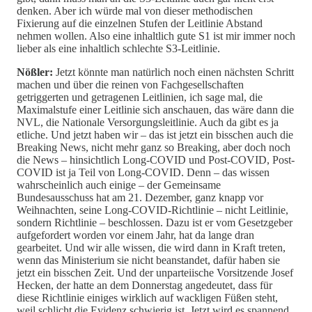
denken. Aber ich würde mal von dieser methodischen
Fixierung auf die einzelnen Stufen der Leitlinie Abstand
nehmen wollen. Also eine inhaltlich gute S1 ist mir immer noch
lieber als eine inhaltlich schlechte S3-Leitlinie.
Nößler:
Jetzt könnte man natürlich noch einen nächsten Schritt
machen und über die reinen von Fachgesellschaften
getriggerten und getragenen Leitlinien, ich sage mal, die
Maximalstufe einer Leitlinie sich anschauen, das wäre dann die
NVL, die Nationale Versorgungsleitlinie. Auch da gibt es ja
etliche. Und jetzt haben wir – das ist jetzt ein bisschen auch die
Breaking News, nicht mehr ganz so Breaking, aber doch noch
die News – hinsichtlich Long-COVID und Post-COVID, Post-
COVID ist ja Teil von Long-COVID. Denn – das wissen
wahrscheinlich auch einige – der Gemeinsame
Bundesausschuss hat am 21. Dezember, ganz knapp vor
Weihnachten, seine Long-COVID-Richtlinie – nicht Leitlinie,
sondern Richtlinie – beschlossen. Dazu ist er vom Gesetzgeber
aufgefordert worden vor einem Jahr, hat da lange dran
gearbeitet. Und wir alle wissen, die wird dann in Kraft treten,
wenn das Ministerium sie nicht beanstandet, dafür haben sie
jetzt ein bisschen Zeit. Und der unparteiische Vorsitzende Josef
Hecken, der hatte an dem Donnerstag angedeutet, dass für
diese Richtlinie einiges wirklich auf wackligen Füßen steht,
weil schlicht die Evidenz schwierig ist. Jetzt wird es spannend,