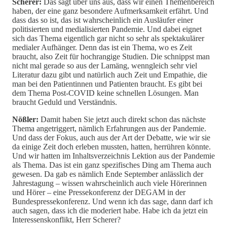
Scherer:
Das sagt über uns aus, dass wir einen Themenbereich
haben, der eine ganz besondere Aufmerksamkeit erfährt. Und
dass das so ist, das ist wahrscheinlich ein Ausläufer einer
politisierten und medialisierten Pandemie. Und dabei eignet
sich das Thema eigentlich gar nicht so sehr als spektakulärer
medialer Aufhänger. Denn das ist ein Thema, wo es Zeit
braucht, also Zeit für hochrangige Studien. Die schnippst man
nicht mal gerade so aus der Lamäng, wenngleich sehr viel
Literatur dazu gibt und natürlich auch Zeit und Empathie, die
man bei den Patientinnen und Patienten braucht. Es gibt bei
dem Thema Post-COVID keine schnellen Lösungen. Man
braucht Geduld und Verständnis.
Nößler:
Damit haben Sie jetzt auch direkt schon das nächste
Thema angetriggert, nämlich Erfahrungen aus der Pandemie.
Und dass der Fokus, auch aus der Art der Debatte, wie wir sie
da einige Zeit doch erleben mussten, hatten, herrühren könnte.
Und wir hatten im Inhaltsverzeichnis Lektion aus der Pandemie
als Thema. Das ist ein ganz spezifisches Ding am Thema auch
gewesen. Da gab es nämlich Ende September anlässlich der
Jahrestagung – wissen wahrscheinlich auch viele Hörerinnen
und Hörer – eine Pressekonferenz der DEGAM in der
Bundespressekonferenz. Und wenn ich das sage, dann darf ich
auch sagen, dass ich die moderiert habe. Habe ich da jetzt ein
Interessenskonflikt, Herr Scherer?