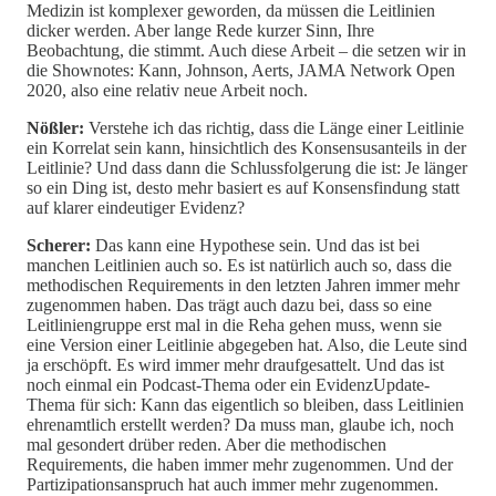
Medizin ist komplexer geworden, da müssen die Leitlinien
dicker werden. Aber lange Rede kurzer Sinn, Ihre
Beobachtung, die stimmt. Auch diese Arbeit – die setzen wir in
die Shownotes: Kann, Johnson, Aerts, JAMA Network Open
2020, also eine relativ neue Arbeit noch.
Nößler:
Verstehe ich das richtig, dass die Länge einer Leitlinie
ein Korrelat sein kann, hinsichtlich des Konsensusanteils in der
Leitlinie? Und dass dann die Schlussfolgerung die ist: Je länger
so ein Ding ist, desto mehr basiert es auf Konsensfindung statt
auf klarer eindeutiger Evidenz?
Scherer:
Das kann eine Hypothese sein. Und das ist bei
manchen Leitlinien auch so. Es ist natürlich auch so, dass die
methodischen Requirements in den letzten Jahren immer mehr
zugenommen haben. Das trägt auch dazu bei, dass so eine
Leitliniengruppe erst mal in die Reha gehen muss, wenn sie
eine Version einer Leitlinie abgegeben hat. Also, die Leute sind
ja erschöpft. Es wird immer mehr draufgesattelt. Und das ist
noch einmal ein Podcast-Thema oder ein EvidenzUpdate-
Thema für sich: Kann das eigentlich so bleiben, dass Leitlinien
ehrenamtlich erstellt werden? Da muss man, glaube ich, noch
mal gesondert drüber reden. Aber die methodischen
Requirements, die haben immer mehr zugenommen. Und der
Partizipationsanspruch hat auch immer mehr zugenommen.