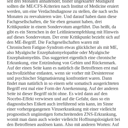
seit drei Monaten anhaltender, bisher ungeklärter Müdigkeit
sollten die ME/CFS-Kriterien nach Institut of Medicine eruiert
werden, um eine Verdachtsdiagnose zu stellen, die nach sechs
Monaten zu reevaluieren wäre. Und darauf haben dann diese
Fachgesellschaften, die Sie eben genannt haben, drei
Kritikpunkte in einem Sondervotum angeführt. Das heißt, da
gibt es ein Sternchen in der Leitlinienempfehlung mit Hinweis
auf dieses Sondervotum. Der erste Kritikpunkt bezieht sich auf
den ME-Begriff. Die Fachgesellschaften waren mit
Chronischem Fatigue-Syndrom etwas glücklicher als mit ME,
also Myalgische Enzephalomyelopathie oder Myalgische
Enzephalomyelitis. Das suggeriert eigentlich eine chronische
Erkrankung, eine Entzündung von Gehirn und Rückenmark.
Auf der einen Seite kann es natürlich die Betroffenen erst mal
nachvollziehbar entlasten, wenn sie vorher mit Desinteresse
und psychischer Stigmatisierung konfrontiert waren. Dann
findet man natürlich in so einem sehr somatisch ausgerichteten
Begriff erst mal eine Form der Anerkennung. Auf der anderen
Seite ist dieser Begriff nicht ohne. Es wird dann auf den
Nocebo-Effekt verwiesen und auf die Gefahr, dass so ein
diagnostisches Etikett auch irreführend sein kann, im Sinne
einer vorhergegangenen Viruserkrankung mit einer vielleicht
prognostisch ungünstigen fortschreitenden ZNS-Erkrankung,
womit man dann auch wieder vielleicht Hoffnungslosigkeit bei
den Betroffenen auslösen kann. Also mit anderen Worten: Auf