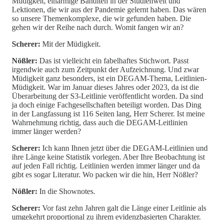
Müdigkeit, einarmige Banditen in der Studienwelt und
Lektionen, die wir aus der Pandemie gelernt haben. Das wären
so unsere Themenkomplexe, die wir gefunden haben. Die
gehen wir der Reihe nach durch. Womit fangen wir an?
Scherer:
Mit der Müdigkeit.
Nößler:
Das ist vielleicht ein fabelhaftes Stichwort. Passt
irgendwie auch zum Zeitpunkt der Aufzeichnung. Und zwar
Müdigkeit ganz besonders, ist ein DEGAM-Thema, Leitlinien-
Müdigkeit. War im Januar dieses Jahres oder 2023, da ist die
Überarbeitung der S3-Leitlinie veröffentlicht worden. Da sind
ja doch einige Fachgesellschaften beteiligt worden. Das Ding
in der Langfassung ist 116 Seiten lang, Herr Scherer. Ist meine
Wahrnehmung richtig, dass auch die DEGAM-Leitlinien
immer länger werden?
Scherer:
Ich kann Ihnen jetzt über die DEGAM-Leitlinien und
ihre Länge keine Statistik vorlegen. Aber Ihre Beobachtung ist
auf jeden Fall richtig. Leitlinien werden immer länger und da
gibt es sogar Literatur. Wo packen wir die hin, Herr Nößler?
Nößler:
In die Shownotes.
Scherer:
Vor fast zehn Jahren galt die Länge einer Leitlinie als
umgekehrt proportional zu ihrem evidenzbasierten Charakter.