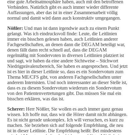
eine gute Arbeitsatmosphäre haben, auch mit den betroffenen
Verbänden. Natürlich gibt es auch immer wieder differente
Auffassungen, aber das ist in einer Zusammenarbeit völlig
normal und damit wird dann auch konstruktiv umgegangen.
Nößler:
Und man ist dann irgendwie auch zu einem Punkt
gelangt. Was ich eindrucksvoll finde: Leute, die Leitlinien
immer ein bisschen gelesen haben, auch Leitlinien anderer
Fachgesellschaften, an denen dann die DEGAM beteiligt war,
denen fällt dann recht schnell auf, dass die DEGAM
regelmäßig mit Sondervoten in diversen Leitlinien platziert ist
und sagt, wir haben da eine andere Sichtweise – Stichwort
Niedrigprävalenzbereich, Sie haben es angesprochen. Und jetzt
ist es hier in dieser Leitlinie so, dass es ein Sondervotum zum
Thema ME/CFS gibt, von anderen Fachgesellschaften unter
anderem Internisten. Und noch interessanter an dieser Stelle ist,
dass es zu diesem Sondervotum wiederum ein Sondervotum
von den Patientenvertretungen gibt. Das müssen Sie mal ein
bisschen erklären, was das ist.
Scherer:
Herr Nößler, Sie wollen es auch immer ganz genau
wissen. Ich hoffe nur, dass wir die Hörer damit nicht abhängen.
Es ist nicht gerade unkomplex. Ich will versuchen, es kurz zu
machen. Sie beziehen sich auf folgende Empfehlung, die neu
ist in dieser Leitlinie. Die Empfehlung heißt: Bei mindestens