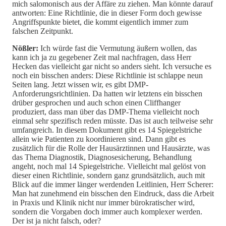
mich salomonisch aus der Affäre zu ziehen. Man könnte darauf
antworten: Eine Richtlinie, die in dieser Form doch gewisse
Angriffspunkte bietet, die kommt eigentlich immer zum
falschen Zeitpunkt.
Nößler:
Ich würde fast die Vermutung äußern wollen, das
kann ich ja zu gegebener Zeit mal nachfragen, dass Herr
Hecken das vielleicht gar nicht so anders sieht. Ich versuche es
noch ein bisschen anders: Diese Richtlinie ist schlappe neun
Seiten lang. Jetzt wissen wir, es gibt DMP-
Anforderungsrichtlinien. Da hatten wir letztens ein bisschen
drüber gesprochen und auch schon einen Cliffhanger
produziert, dass man über das DMP-Thema vielleicht noch
einmal sehr spezifisch reden müsste. Das ist auch teilweise sehr
umfangreich. In diesem Dokument gibt es 14 Spiegelstriche
allein wie Patienten zu koordinieren sind. Dann gibt es
zusätzlich für die Rolle der Hausärztinnen und Hausärzte, was
das Thema Diagnostik, Diagnosesicherung, Behandlung
angeht, noch mal 14 Spiegelstriche. Vielleicht mal gelöst von
dieser einen Richtlinie, sondern ganz grundsätzlich, auch mit
Blick auf die immer länger werdenden Leitlinien, Herr Scherer:
Man hat zunehmend ein bisschen den Eindruck, dass die Arbeit
in Praxis und Klinik nicht nur immer bürokratischer wird,
sondern die Vorgaben doch immer auch komplexer werden.
Der ist ja nicht falsch, oder?