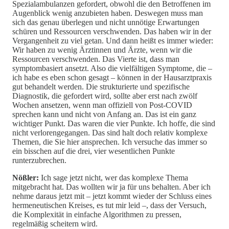
Spezialambulanzen gefordert, obwohl die den Betroffenen im
Augenblick wenig anzubieten haben. Deswegen muss man
sich das genau überlegen und nicht unnötige Erwartungen
schüren und Ressourcen verschwenden. Das haben wir in der
Vergangenheit zu viel getan. Und dann heißt es immer wieder:
Wir haben zu wenig Ärztinnen und Ärzte, wenn wir die
Ressourcen verschwenden. Das Vierte ist, dass man
symptombasiert ansetzt. Also die vielfältigen Symptome, die –
ich habe es eben schon gesagt – können in der Hausarztpraxis
gut behandelt werden. Die strukturierte und spezifische
Diagnostik, die gefordert wird, sollte aber erst nach zwölf
Wochen ansetzen, wenn man offiziell von Post-COVID
sprechen kann und nicht von Anfang an. Das ist ein ganz
wichtiger Punkt. Das waren die vier Punkte. Ich hoffe, die sind
nicht verlorengegangen. Das sind halt doch relativ komplexe
Themen, die Sie hier ansprechen. Ich versuche das immer so
ein bisschen auf die drei, vier wesentlichen Punkte
runterzubrechen.
Nößler:
Ich sage jetzt nicht, wer das komplexe Thema
mitgebracht hat. Das wollten wir ja für uns behalten. Aber ich
nehme daraus jetzt mit – jetzt kommt wieder der Schluss eines
hermeneutischen Kreises, es tut mir leid –, dass der Versuch,
die Komplexität in einfache Algorithmen zu pressen,
regelmäßig scheitern wird.