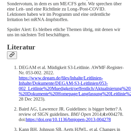
Sondervotum, in dem es um ME/CFS geht. Wir sprechen über
eine Leit- und eine Richtlinie zu Long-/Post-COVID.
Lektionen haben wir im Programm und eine ordentliche
Irritation bei mRNA-Impfstoffen.
Spoiler Alert: Es bleiben etliche Themen übrig, mit denen wir
uns im nächsten Teil beschäftigen.
Literatur
DEGAM et al. Müdigkeit S3-Leitlinie. AWMF-Register-
Nr. 053-002. 2022.
https://www.degam.de/files/Inhalte/Leitlinien-
Inhalte/Dokumente/DEGAM-S3-Leitlinien/053-
002_Leitlinie%20Muedigkeit/oeffentlich/Aktualisierung
%20Dokumente%20Homepage/Langfassung%20Leitlinie%2
28 Dec 2023).
Baird AG, Lawrence JR. Guidelines: is bigger better? A
review of SIGN guidelines.
BMJ Open
2014;
4
:e004278.
doi:
https://doi.org/10.1136/bmjopen-2013-004278
Kann BH, Johnson SB, Aerts HJWL, et al. Changes in