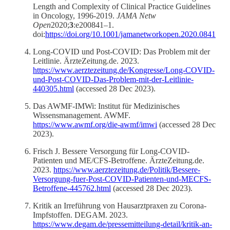
Length and Complexity of Clinical Practice Guidelines
in Oncology, 1996-2019.
JAMA Netw
Open
2020;
3
:e200841–1.
doi:
https://doi.org/10.1001/jamanetworkopen.2020.0841
Long-COVID und Post-COVID: Das Problem mit der
Leitlinie. ÄrzteZeitung.de. 2023.
https://www.aerztezeitung.de/Kongresse/Long-COVID-
und-Post-COVID-Das-Problem-mit-der-Leitlinie-
440305.html
(accessed 28 Dec 2023).
Das AWMF-IMWi: Institut für Medizinisches
Wissensmanagement. AWMF.
https://www.awmf.org/die-awmf/imwi
(accessed 28 Dec
2023).
Frisch J. Bessere Versorgung für Long-COVID-
Patienten und ME/CFS-Betroffene. ÄrzteZeitung.de.
2023.
https://www.aerztezeitung.de/Politik/Bessere-
Versorgung-fuer-Post-COVID-Patienten-und-MECFS-
Betroffene-445762.html
(accessed 28 Dec 2023).
Kritik an Irreführung von Hausarztpraxen zu Corona-
Impfstoffen. DEGAM. 2023.
https://www.degam.de/pressemitteilung-detail/kritik-an-