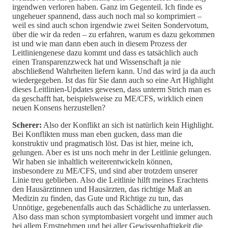
irgendwen verloren haben. Ganz im Gegenteil. Ich finde es
ungeheuer spannend, dass auch noch mal so komprimiert –
weil es sind auch schon irgendwie zwei Seiten Sondervotum,
über die wir da reden – zu erfahren, warum es dazu gekommen
ist und wie man dann eben auch in diesem Prozess der
Leitliniengenese dazu kommt und dass es tatsächlich auch
einen Transparenzzweck hat und Wissenschaft ja nie
abschließend Wahrheiten liefern kann. Und das wird ja da auch
wiedergegeben. Ist das für Sie dann auch so eine Art Highlight
dieses Leitlinien-Updates gewesen, dass unterm Strich man es
da geschafft hat, beispielsweise zu ME/CFS, wirklich einen
neuen Konsens herzustellen?
Scherer:
Also der Konflikt an sich ist natürlich kein Highlight.
Bei Konflikten muss man eben gucken, dass man die
konstruktiv und pragmatisch löst. Das ist hier, meine ich,
gelungen. Aber es ist uns noch mehr in der Leitlinie gelungen.
Wir haben sie inhaltlich weiterentwickeln können,
insbesondere zu ME/CFS, und sind aber trotzdem unserer
Linie treu geblieben. Also die Leitlinie hilft meines Erachtens
den Hausärztinnen und Hausärzten, das richtige Maß an
Medizin zu finden, das Gute und Richtige zu tun, das
Unnötige, gegebenenfalls auch das Schädliche zu unterlassen.
Also dass man schon symptombasiert vorgeht und immer auch
bei allem Ernstnehmen und bei aller Gewissenhaftigkeit die