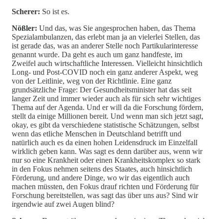
Scherer:
So ist es.
Nößler:
Und das, was Sie angesprochen haben, das Thema
Spezialambulanzen, das erlebt man ja an vielerlei Stellen, das
ist gerade das, was an anderer Stelle noch Partikularinteresse
genannt wurde. Da geht es auch um ganz handfeste, im
Zweifel auch wirtschaftliche Interessen. Vielleicht hinsichtlich
Long- und Post-COVID noch ein ganz anderer Aspekt, weg
von der Leitlinie, weg von der Richtlinie. Eine ganz
grundsätzliche Frage: Der Gesundheitsminister hat das seit
langer Zeit und immer wieder auch als für sich sehr wichtiges
Thema auf der Agenda. Und er will da die Forschung fördern,
stellt da einige Millionen bereit. Und wenn man sich jetzt sagt,
okay, es gibt da verschiedene statistische Schätzungen, selbst
wenn das etliche Menschen in Deutschland betrifft und
natürlich auch es da einen hohen Leidensdruck im Einzelfall
wirklich geben kann. Was sagt es denn darüber aus, wenn wir
nur so eine Krankheit oder einen Krankheitskomplex so stark
in den Fokus nehmen seitens des Staates, auch hinsichtlich
Förderung, und andere Dinge, wo wir das eigentlich auch
machen müssten, den Fokus drauf richten und Förderung für
Forschung bereitstellen, was sagt das über uns aus? Sind wir
irgendwie auf zwei Augen blind?