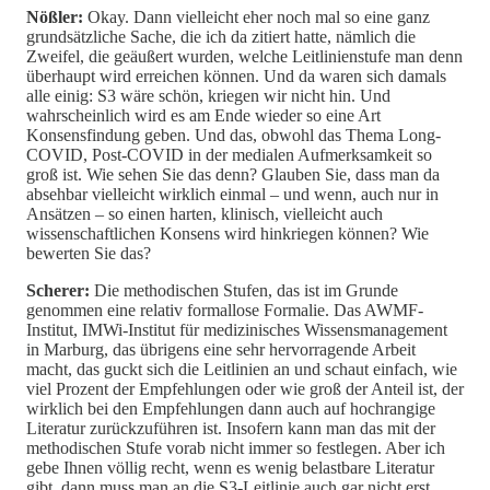
Nößler:
Okay. Dann vielleicht eher noch mal so eine ganz
grundsätzliche Sache, die ich da zitiert hatte, nämlich die
Zweifel, die geäußert wurden, welche Leitlinienstufe man denn
überhaupt wird erreichen können. Und da waren sich damals
alle einig: S3 wäre schön, kriegen wir nicht hin. Und
wahrscheinlich wird es am Ende wieder so eine Art
Konsensfindung geben. Und das, obwohl das Thema Long-
COVID, Post-COVID in der medialen Aufmerksamkeit so
groß ist. Wie sehen Sie das denn? Glauben Sie, dass man da
absehbar vielleicht wirklich einmal – und wenn, auch nur in
Ansätzen – so einen harten, klinisch, vielleicht auch
wissenschaftlichen Konsens wird hinkriegen können? Wie
bewerten Sie das?
Scherer:
Die methodischen Stufen, das ist im Grunde
genommen eine relativ formallose Formalie. Das AWMF-
Institut, IMWi-Institut für medizinisches Wissensmanagement
in Marburg, das übrigens eine sehr hervorragende Arbeit
macht, das guckt sich die Leitlinien an und schaut einfach, wie
viel Prozent der Empfehlungen oder wie groß der Anteil ist, der
wirklich bei den Empfehlungen dann auch auf hochrangige
Literatur zurückzuführen ist. Insofern kann man das mit der
methodischen Stufe vorab nicht immer so festlegen. Aber ich
gebe Ihnen völlig recht, wenn es wenig belastbare Literatur
gibt, dann muss man an die S3-Leitlinie auch gar nicht erst