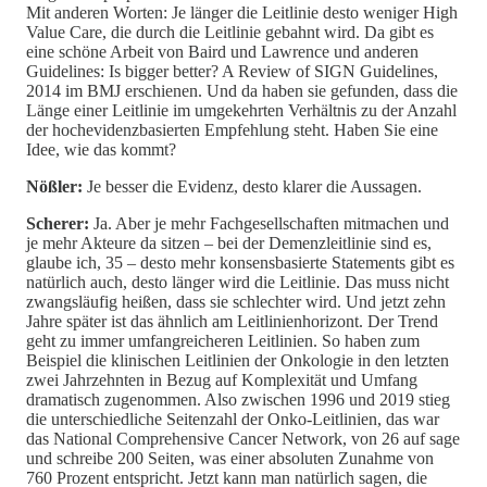
Mit anderen Worten: Je länger die Leitlinie desto weniger High
Value Care, die durch die Leitlinie gebahnt wird. Da gibt es
eine schöne Arbeit von Baird und Lawrence und anderen
Guidelines: Is bigger better? A Review of SIGN Guidelines,
2014 im BMJ erschienen. Und da haben sie gefunden, dass die
Länge einer Leitlinie im umgekehrten Verhältnis zu der Anzahl
der hochevidenzbasierten Empfehlung steht. Haben Sie eine
Idee, wie das kommt?
Nößler:
Je besser die Evidenz, desto klarer die Aussagen.
Scherer:
Ja. Aber je mehr Fachgesellschaften mitmachen und
je mehr Akteure da sitzen – bei der Demenzleitlinie sind es,
glaube ich, 35 – desto mehr konsensbasierte Statements gibt es
natürlich auch, desto länger wird die Leitlinie. Das muss nicht
zwangsläufig heißen, dass sie schlechter wird. Und jetzt zehn
Jahre später ist das ähnlich am Leitlinienhorizont. Der Trend
geht zu immer umfangreicheren Leitlinien. So haben zum
Beispiel die klinischen Leitlinien der Onkologie in den letzten
zwei Jahrzehnten in Bezug auf Komplexität und Umfang
dramatisch zugenommen. Also zwischen 1996 und 2019 stieg
die unterschiedliche Seitenzahl der Onko-Leitlinien, das war
das National Comprehensive Cancer Network, von 26 auf sage
und schreibe 200 Seiten, was einer absoluten Zunahme von
760 Prozent entspricht. Jetzt kann man natürlich sagen, die