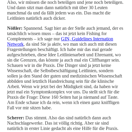
Also, wir müssen die noch beteiligen und jene noch beteiligen.
Und dann sitzt man dann natürlich mit über 30 Leuten
manchmal da und da fällt jedem was ein. Das macht die
Leitlinien natürlich auch dicker.
Nößler:
Spannend. Sagt hier an der Stelle auch jemand, der es
tatsächlich wissen muss – das ist jetzt kein Fishing for
Complements – ich sage nur
GIN, Guidelines Internation
Network
, da sind Sie ja aktiv, wo man sich auch mit diesen
Fragestellungen beschäftigt. Ich habe mir das mal gerade
aufgeschrieben, diese Idee Leitlinienarbeit und Ehrenamt, wo
sin die Grenzen, das könnte ja auch mal ein Cliffhanger sein.
Schauen wir in die Praxis. Die Dinger sind ja jetzt keine
Wissenschaft, die Selbstbeschäftigung Leitlinien, sondern
sollen ja den Stand der guten und medizinischen Wissenschaft
abbilden und letztlich Handreichung sein für die klinische
Arbeit. Wenn wir jetzt bei der Müdigkeit sind, da haben wir
jetzt mal ein Symptomkomplex vor uns. Da stellt sich für die
Praxis die Frage: Diese 160 Seiten hat ja niemand auf Taste.
Am Ende schaue ich da rein, wenn ich einen ganz kniffligen
Fall vor mir sitzen habe.
Scherer:
Das stimmt. Also das sind natürlich dann auch
Nachschlagewerke. Das ist völlig richtig. Aber sie sind
natürlich in erster Linie gedacht als eine Hilfe für die Praxis.