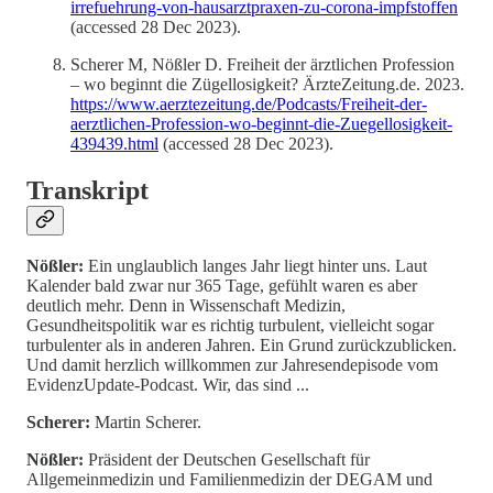
irrefuehrung-von-hausarztpraxen-zu-corona-impfstoffen
(accessed 28 Dec 2023).
Scherer M, Nößler D. Freiheit der ärztlichen Profession
– wo beginnt die Zügellosigkeit? ÄrzteZeitung.de. 2023.
https://www.aerztezeitung.de/Podcasts/Freiheit-der-
aerztlichen-Profession-wo-beginnt-die-Zuegellosigkeit-
439439.html
(accessed 28 Dec 2023).
Transkript
Nößler:
Ein unglaublich langes Jahr liegt hinter uns. Laut
Kalender bald zwar nur 365 Tage, gefühlt waren es aber
deutlich mehr. Denn in Wissenschaft Medizin,
Gesundheitspolitik war es richtig turbulent, vielleicht sogar
turbulenter als in anderen Jahren. Ein Grund zurückzublicken.
Und damit herzlich willkommen zur Jahresendepisode vom
EvidenzUpdate-Podcast. Wir, das sind ...
Scherer:
Martin Scherer.
Nößler:
Präsident der Deutschen Gesellschaft für
Allgemeinmedizin und Familienmedizin der DEGAM und