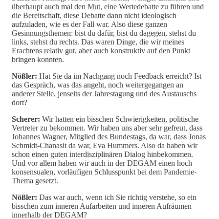
überhaupt auch mal den Mut, eine Wertedebatte zu führen und
die Bereitschaft, diese Debatte dann nicht ideologisch
aufzuladen, wie es der Fall war. Also diese ganzen
Gesinnungsthemen: bist du dafür, bist du dagegen, stehst du
links, stehst du rechts. Das waren Dinge, die wir meines
Erachtens relativ gut, aber auch konstruktiv auf den Punkt
bringen konnten.
Nößler:
Hat Sie da im Nachgang noch Feedback erreicht? Ist
das Gespräch, was das angeht, noch weitergegangen an
anderer Stelle, jenseits der Jahrestagung und des Austauschs
dort?
Scherer:
Wir hatten ein bisschen Schwierigkeiten, politische
Vertreter zu bekommen. Wir haben uns aber sehr gefreut, dass
Johannes Wagner, Mitglied des Bundestags, da war, dass Jonas
Schmidt-Chanasit da war, Eva Hummers. Also da haben wir
schon einen guten interdisziplinären Dialog hinbekommen.
Und vor allem haben wir auch in der DEGAM einen hoch
konsensualen, vorläufigen Schlusspunkt bei dem Pandemie-
Thema gesetzt.
Nößler:
Das war auch, wenn ich Sie richtig verstehe, so ein
bisschen zum inneren Aufarbeiten und inneren Aufräumen
innerhalb der DEGAM?