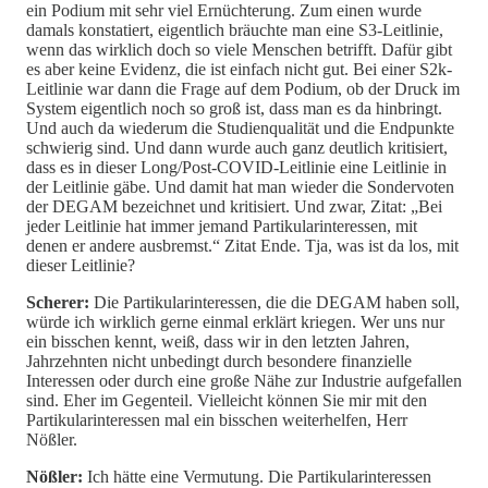
ein Podium mit sehr viel Ernüchterung. Zum einen wurde
damals konstatiert, eigentlich bräuchte man eine S3-Leitlinie,
wenn das wirklich doch so viele Menschen betrifft. Dafür gibt
es aber keine Evidenz, die ist einfach nicht gut. Bei einer S2k-
Leitlinie war dann die Frage auf dem Podium, ob der Druck im
System eigentlich noch so groß ist, dass man es da hinbringt.
Und auch da wiederum die Studienqualität und die Endpunkte
schwierig sind. Und dann wurde auch ganz deutlich kritisiert,
dass es in dieser Long/Post-COVID-Leitlinie eine Leitlinie in
der Leitlinie gäbe. Und damit hat man wieder die Sondervoten
der DEGAM bezeichnet und kritisiert. Und zwar, Zitat: „Bei
jeder Leitlinie hat immer jemand Partikularinteressen, mit
denen er andere ausbremst.“ Zitat Ende. Tja, was ist da los, mit
dieser Leitlinie?
Scherer:
Die Partikularinteressen, die die DEGAM haben soll,
würde ich wirklich gerne einmal erklärt kriegen. Wer uns nur
ein bisschen kennt, weiß, dass wir in den letzten Jahren,
Jahrzehnten nicht unbedingt durch besondere finanzielle
Interessen oder durch eine große Nähe zur Industrie aufgefallen
sind. Eher im Gegenteil. Vielleicht können Sie mir mit den
Partikularinteressen mal ein bisschen weiterhelfen, Herr
Nößler.
Nößler:
Ich hätte eine Vermutung. Die Partikularinteressen