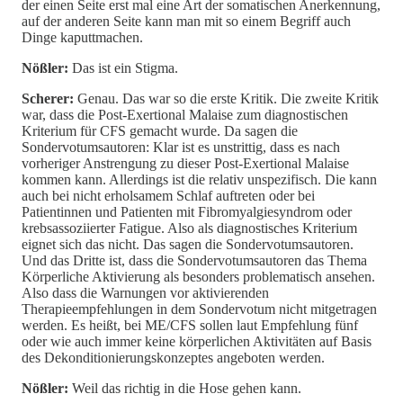
der einen Seite erst mal eine Art der somatischen Anerkennung,
auf der anderen Seite kann man mit so einem Begriff auch
Dinge kaputtmachen.
Nößler:
Das ist ein Stigma.
Scherer:
Genau. Das war so die erste Kritik. Die zweite Kritik
war, dass die Post-Exertional Malaise zum diagnostischen
Kriterium für CFS gemacht wurde. Da sagen die
Sondervotumsautoren: Klar ist es unstrittig, dass es nach
vorheriger Anstrengung zu dieser Post-Exertional Malaise
kommen kann. Allerdings ist die relativ unspezifisch. Die kann
auch bei nicht erholsamem Schlaf auftreten oder bei
Patientinnen und Patienten mit Fibromyalgiesyndrom oder
krebsassoziierter Fatigue. Also als diagnostisches Kriterium
eignet sich das nicht. Das sagen die Sondervotumsautoren.
Und das Dritte ist, dass die Sondervotumsautoren das Thema
Körperliche Aktivierung als besonders problematisch ansehen.
Also dass die Warnungen vor aktivierenden
Therapieempfehlungen in dem Sondervotum nicht mitgetragen
werden. Es heißt, bei ME/CFS sollen laut Empfehlung fünf
oder wie auch immer keine körperlichen Aktivitäten auf Basis
des Dekonditionierungskonzeptes angeboten werden.
Nößler:
Weil das richtig in die Hose gehen kann.