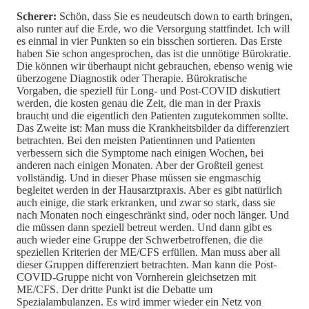
Scherer:
Schön, dass Sie es neudeutsch down to earth bringen,
also runter auf die Erde, wo die Versorgung stattfindet. Ich will
es einmal in vier Punkten so ein bisschen sortieren. Das Erste
haben Sie schon angesprochen, das ist die unnötige Bürokratie.
Die können wir überhaupt nicht gebrauchen, ebenso wenig wie
überzogene Diagnostik oder Therapie. Bürokratische
Vorgaben, die speziell für Long- und Post-COVID diskutiert
werden, die kosten genau die Zeit, die man in der Praxis
braucht und die eigentlich den Patienten zugutekommen sollte.
Das Zweite ist: Man muss die Krankheitsbilder da differenziert
betrachten. Bei den meisten Patientinnen und Patienten
verbessern sich die Symptome nach einigen Wochen, bei
anderen nach einigen Monaten. Aber der Großteil genest
vollständig. Und in dieser Phase müssen sie engmaschig
begleitet werden in der Hausarztpraxis. Aber es gibt natürlich
auch einige, die stark erkranken, und zwar so stark, dass sie
nach Monaten noch eingeschränkt sind, oder noch länger. Und
die müssen dann speziell betreut werden. Und dann gibt es
auch wieder eine Gruppe der Schwerbetroffenen, die die
speziellen Kriterien der ME/CFS erfüllen. Man muss aber all
dieser Gruppen differenziert betrachten. Man kann die Post-
COVID-Gruppe nicht von Vornherein gleichsetzen mit
ME/CFS. Der dritte Punkt ist die Debatte um
Spezialambulanzen. Es wird immer wieder ein Netz von