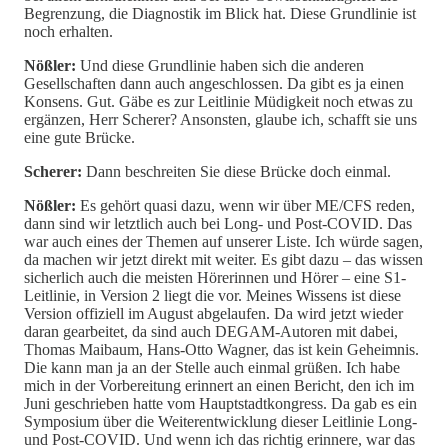
Begrenzung, die Diagnostik im Blick hat. Diese Grundlinie ist
noch erhalten.
Nößler:
Und diese Grundlinie haben sich die anderen
Gesellschaften dann auch angeschlossen. Da gibt es ja einen
Konsens. Gut. Gäbe es zur Leitlinie Müdigkeit noch etwas zu
ergänzen, Herr Scherer? Ansonsten, glaube ich, schafft sie uns
eine gute Brücke.
Scherer:
Dann beschreiten Sie diese Brücke doch einmal.
Nößler:
Es gehört quasi dazu, wenn wir über ME/CFS reden,
dann sind wir letztlich auch bei Long- und Post-COVID. Das
war auch eines der Themen auf unserer Liste. Ich würde sagen,
da machen wir jetzt direkt mit weiter. Es gibt dazu – das wissen
sicherlich auch die meisten Hörerinnen und Hörer – eine S1-
Leitlinie, in Version 2 liegt die vor. Meines Wissens ist diese
Version offiziell im August abgelaufen. Da wird jetzt wieder
daran gearbeitet, da sind auch DEGAM-Autoren mit dabei,
Thomas Maibaum, Hans-Otto Wagner, das ist kein Geheimnis.
Die kann man ja an der Stelle auch einmal grüßen. Ich habe
mich in der Vorbereitung erinnert an einen Bericht, den ich im
Juni geschrieben hatte vom Hauptstadtkongress. Da gab es ein
Symposium über die Weiterentwicklung dieser Leitlinie Long-
und Post-COVID. Und wenn ich das richtig erinnere, war das