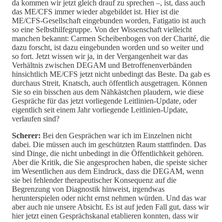
da kommen wir jetzt gleich drauf zu sprechen –, ist, dass auch
das ME/CFS immer wieder abgebildet ist. Hier ist die
ME/CFS-Gesellschaft eingebunden worden, Fatigatio ist auch
so eine Selbsthilfegruppe. Von der Wissenschaft vielleicht
manchen bekannt: Carmen Scheibenbogen von der Charité, die
dazu forscht, ist dazu eingebunden worden und so weiter und
so fort. Jetzt wissen wir ja, in der Vergangenheit war das
Verhältnis zwischen DEGAM und Betroffenenverbänden
hinsichtlich ME/CFS jetzt nicht unbedingt das Beste. Da gab es
durchaus Streit, Knatsch, auch öffentlich ausgetragen. Können
Sie so ein bisschen aus dem Nähkästchen plaudern, wie diese
Gespräche für das jetzt vorliegende Leitlinien-Update, oder
eigentlich seit einem Jahr vorliegende Leitlinien-Update,
verlaufen sind?
Scherer:
Bei den Gesprächen war ich im Einzelnen nicht
dabei. Die müssen auch im geschützten Raum stattfinden. Das
sind Dinge, die nicht unbedingt in die Öffentlichkeit gehören.
Aber die Kritik, die Sie angesprochen haben, die speiste sicher
im Wesentlichen aus dem Eindruck, dass die DEGAM, wenn
sie bei fehlender therapeutischer Konsequenz auf die
Begrenzung von Diagnostik hinweist, irgendwas
herunterspielen oder nicht ernst nehmen würden. Und das war
aber auch nie unsere Absicht. Es ist auf jeden Fall gut, dass wir
hier jetzt einen Gesprächskanal etablieren konnten, dass wir