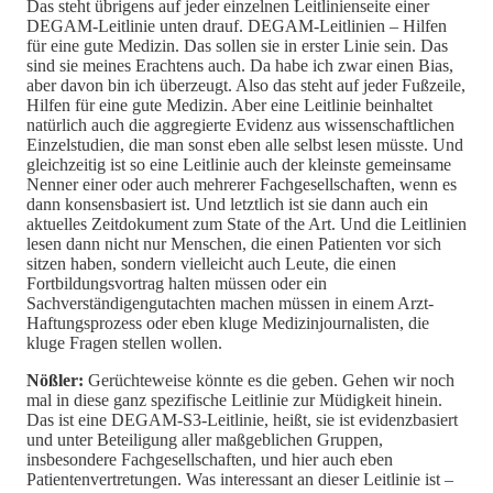
Das steht übrigens auf jeder einzelnen Leitlinienseite einer
DEGAM-Leitlinie unten drauf. DEGAM-Leitlinien – Hilfen
für eine gute Medizin. Das sollen sie in erster Linie sein. Das
sind sie meines Erachtens auch. Da habe ich zwar einen Bias,
aber davon bin ich überzeugt. Also das steht auf jeder Fußzeile,
Hilfen für eine gute Medizin. Aber eine Leitlinie beinhaltet
natürlich auch die aggregierte Evidenz aus wissenschaftlichen
Einzelstudien, die man sonst eben alle selbst lesen müsste. Und
gleichzeitig ist so eine Leitlinie auch der kleinste gemeinsame
Nenner einer oder auch mehrerer Fachgesellschaften, wenn es
dann konsensbasiert ist. Und letztlich ist sie dann auch ein
aktuelles Zeitdokument zum State of the Art. Und die Leitlinien
lesen dann nicht nur Menschen, die einen Patienten vor sich
sitzen haben, sondern vielleicht auch Leute, die einen
Fortbildungsvortrag halten müssen oder ein
Sachverständigengutachten machen müssen in einem Arzt-
Haftungsprozess oder eben kluge Medizinjournalisten, die
kluge Fragen stellen wollen.
Nößler:
Gerüchteweise könnte es die geben. Gehen wir noch
mal in diese ganz spezifische Leitlinie zur Müdigkeit hinein.
Das ist eine DEGAM-S3-Leitlinie, heißt, sie ist evidenzbasiert
und unter Beteiligung aller maßgeblichen Gruppen,
insbesondere Fachgesellschaften, und hier auch eben
Patientenvertretungen. Was interessant an dieser Leitlinie ist –