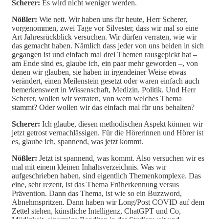
Scherer:
Es wird nicht weniger werden.
Nößler:
Wie nett. Wir haben uns für heute, Herr Scherer,
vorgenommen, zwei Tage vor Silvester, dass wir mal so eine
Art Jahresrückblick versuchen. Wir dürfen verraten, wie wir
das gemacht haben. Nämlich dass jeder von uns beiden in sich
gegangen ist und einfach mal drei Themen rausgepickt hat –
am Ende sind es, glaube ich, ein paar mehr geworden –, von
denen wir glauben, sie haben in irgendeiner Weise etwas
verändert, einen Meilenstein gesetzt oder waren einfach auch
bemerkenswert in Wissenschaft, Medizin, Politik. Und Herr
Scherer, wollen wir verraten, von wem welches Thema
stammt? Oder wollen wir das einfach mal für uns behalten?
Scherer:
Ich glaube, diesen methodischen Aspekt können wir
jetzt getrost vernachlässigen. Für die Hörerinnen und Hörer ist
es, glaube ich, spannend, was jetzt kommt.
Nößler:
Jetzt ist spannend, was kommt. Also versuchen wir es
mal mit einem kleinen Inhaltsverzeichnis. Was wir
aufgeschrieben haben, sind eigentlich Themenkomplexe. Das
eine, sehr rezent, ist das Thema Früherkennung versus
Prävention. Dann das Thema, ist wie so ein Buzzword,
Abnehmspritzen. Dann haben wir Long/Post COVID auf dem
Zettel stehen, künstliche Intelligenz, ChatGPT und Co,