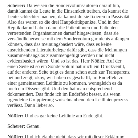
Scherer:
Da weisen die Sondervotumsautoren darauf hin,
damit kannst du Leute in die Einsamkeit treiben, da kannst die
Leute schlechter machen, da kannst du sie fixieren in Passivität.
Also das waren so die drei Hauptkritikpunkte. Und in der
Replik darauf haben dann die Patientinnen und Patienten
vertretenden Organisationen darauf hingewiesen, dass sie
verständlicherweise mit dem Sondervotum gar nichts anfangen
können, dass das meinungsbasiert wäre, dass es keine
ausreichenden Literaturbelege dafür gibt, dass die Meinungen
zusammenhangslos zusammengefügt werden und nicht
evidenzbasiert wären. Und so ist das, Herr Nößler. Auf der
einen Seite ist so ein Sondervotum natürlich ein Druckventil,
auf der anderen Seite trägt es dann schon auch zur Transparenz
bei und zeigt, okay, wir haben es geschafft, im Endeffekt zu
einer gemeinsamen Leitlinie zu kommen, wenngleich es da
noch ein Dissens gibt. Und den hat man entsprechend
dokumentiert. Das finde ich im Endeffekt besser, als wenn
irgendeine Gruppierung wutschnaubend den Leitlinienprozess
verlässt. Dann lieber so.
Nößler:
Und es gar keine Leitlinie am Ende gibt.
Scherer:
Genau.
Nößler:
Und ich glaube nicht, dass wir mit dieser Erklärung