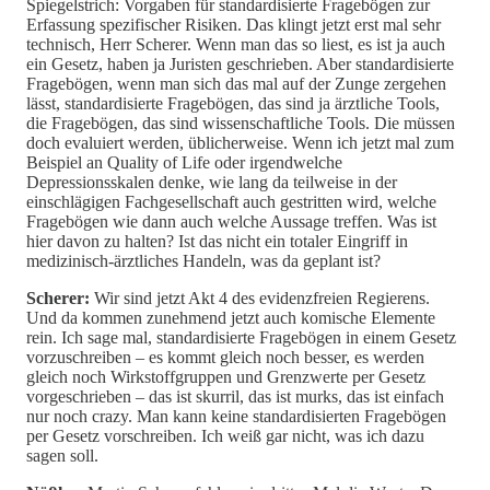
Spiegelstrich: Vorgaben für standardisierte Fragebögen zur
Erfassung spezifischer Risiken. Das klingt jetzt erst mal sehr
technisch, Herr Scherer. Wenn man das so liest, es ist ja auch
ein Gesetz, haben ja Juristen geschrieben. Aber standardisierte
Fragebögen, wenn man sich das mal auf der Zunge zergehen
lässt, standardisierte Fragebögen, das sind ja ärztliche Tools,
die Fragebögen, das sind wissenschaftliche Tools. Die müssen
doch evaluiert werden, üblicherweise. Wenn ich jetzt mal zum
Beispiel an Quality of Life oder irgendwelche
Depressionsskalen denke, wie lang da teilweise in der
einschlägigen Fachgesellschaft auch gestritten wird, welche
Fragebögen wie dann auch welche Aussage treffen. Was ist
hier davon zu halten? Ist das nicht ein totaler Eingriff in
medizinisch-ärztliches Handeln, was da geplant ist?
Scherer:
Wir sind jetzt Akt 4 des evidenzfreien Regierens.
Und da kommen zunehmend jetzt auch komische Elemente
rein. Ich sage mal, standardisierte Fragebögen in einem Gesetz
vorzuschreiben – es kommt gleich noch besser, es werden
gleich noch Wirkstoffgruppen und Grenzwerte per Gesetz
vorgeschrieben – das ist skurril, das ist murks, das ist einfach
nur noch crazy. Man kann keine standardisierten Fragebögen
per Gesetz vorschreiben. Ich weiß gar nicht, was ich dazu
sagen soll.