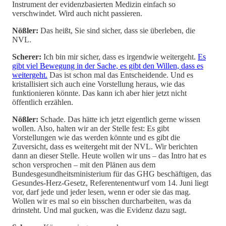
Instrument der evidenzbasierten Medizin einfach so
verschwindet. Wird auch nicht passieren.
Nößler:
Das heißt, Sie sind sicher, dass sie überleben, die
NVL.
Scherer:
Ich bin mir sicher, dass es irgendwie weitergeht.
Es
gibt viel Bewegung in der Sache, es gibt den Willen, dass es
weitergeht.
Das ist schon mal das Entscheidende. Und es
kristallisiert sich auch eine Vorstellung heraus, wie das
funktionieren könnte. Das kann ich aber hier jetzt nicht
öffentlich erzählen.
Nößler:
Schade. Das hätte ich jetzt eigentlich gerne wissen
wollen. Also, halten wir an der Stelle fest: Es gibt
Vorstellungen wie das werden könnte und es gibt die
Zuversicht, dass es weitergeht mit der NVL. Wir berichten
dann an dieser Stelle. Heute wollen wir uns – das Intro hat es
schon versprochen – mit den Plänen aus dem
Bundesgesundheitsministerium für das GHG beschäftigen, das
Gesundes-Herz-Gesetz, Referentenentwurf vom 14. Juni liegt
vor, darf jede und jeder lesen, wenn er oder sie das mag.
Wollen wir es mal so ein bisschen durcharbeiten, was da
drinsteht. Und mal gucken, was die Evidenz dazu sagt.