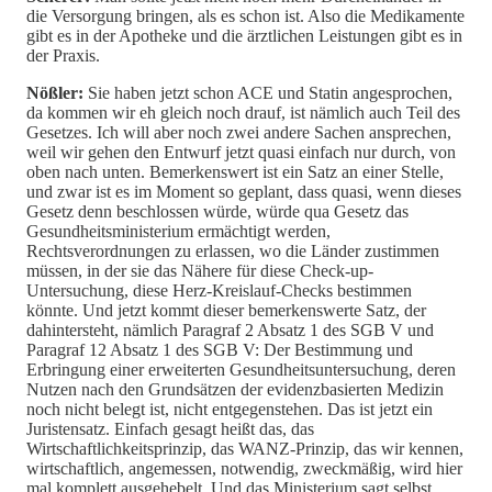
die Versorgung bringen, als es schon ist. Also die Medikamente
gibt es in der Apotheke und die ärztlichen Leistungen gibt es in
der Praxis.
Nößler:
Sie haben jetzt schon ACE und Statin angesprochen,
da kommen wir eh gleich noch drauf, ist nämlich auch Teil des
Gesetzes. Ich will aber noch zwei andere Sachen ansprechen,
weil wir gehen den Entwurf jetzt quasi einfach nur durch, von
oben nach unten. Bemerkenswert ist ein Satz an einer Stelle,
und zwar ist es im Moment so geplant, dass quasi, wenn dieses
Gesetz denn beschlossen würde, würde qua Gesetz das
Gesundheitsministerium ermächtigt werden,
Rechtsverordnungen zu erlassen, wo die Länder zustimmen
müssen, in der sie das Nähere für diese Check-up-
Untersuchung, diese Herz-Kreislauf-Checks bestimmen
könnte. Und jetzt kommt dieser bemerkenswerte Satz, der
dahintersteht, nämlich Paragraf 2 Absatz 1 des SGB V und
Paragraf 12 Absatz 1 des SGB V: Der Bestimmung und
Erbringung einer erweiterten Gesundheitsuntersuchung, deren
Nutzen nach den Grundsätzen der evidenzbasierten Medizin
noch nicht belegt ist, nicht entgegenstehen. Das ist jetzt ein
Juristensatz. Einfach gesagt heißt das, das
Wirtschaftlichkeitsprinzip, das WANZ-Prinzip, das wir kennen,
wirtschaftlich, angemessen, notwendig, zweckmäßig, wird hier
mal komplett ausgehebelt. Und das Ministerium sagt selbst,