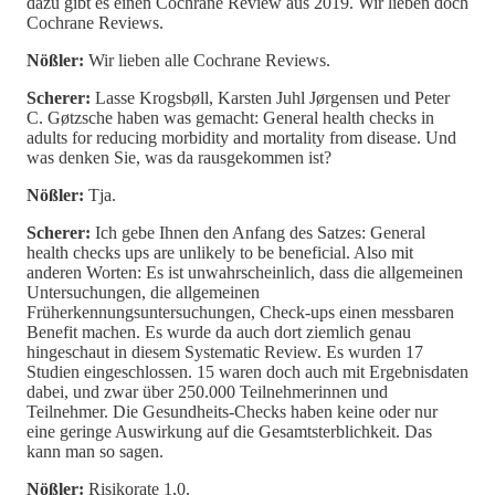
dazu gibt es einen Cochrane Review aus 2019. Wir lieben doch
Cochrane Reviews.
Nößler:
Wir lieben alle Cochrane Reviews.
Scherer:
Lasse Krogsbøll, Karsten Juhl Jørgensen und Peter
C. Gøtzsche haben was gemacht: General health checks in
adults for reducing morbidity and mortality from disease. Und
was denken Sie, was da rausgekommen ist?
Nößler:
Tja.
Scherer:
Ich gebe Ihnen den Anfang des Satzes: General
health checks ups are unlikely to be beneficial. Also mit
anderen Worten: Es ist unwahrscheinlich, dass die allgemeinen
Untersuchungen, die allgemeinen
Früherkennungsuntersuchungen, Check-ups einen messbaren
Benefit machen. Es wurde da auch dort ziemlich genau
hingeschaut in diesem Systematic Review. Es wurden 17
Studien eingeschlossen. 15 waren doch auch mit Ergebnisdaten
dabei, und zwar über 250.000 Teilnehmerinnen und
Teilnehmer. Die Gesundheits-Checks haben keine oder nur
eine geringe Auswirkung auf die Gesamtsterblichkeit. Das
kann man so sagen.
Nößler:
Risikorate 1,0.