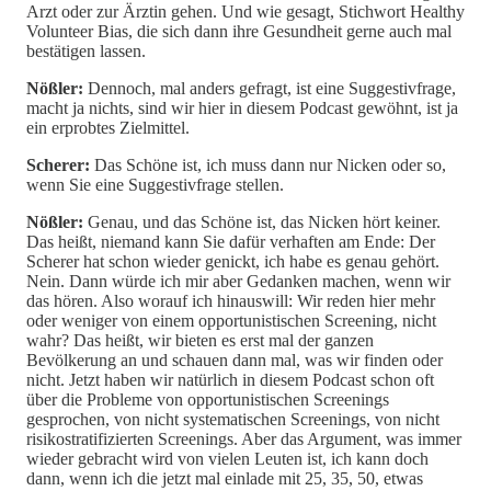
Arzt oder zur Ärztin gehen. Und wie gesagt, Stichwort Healthy
Volunteer Bias, die sich dann ihre Gesundheit gerne auch mal
bestätigen lassen.
Nößler:
Dennoch, mal anders gefragt, ist eine Suggestivfrage,
macht ja nichts, sind wir hier in diesem Podcast gewöhnt, ist ja
ein erprobtes Zielmittel.
Scherer:
Das Schöne ist, ich muss dann nur Nicken oder so,
wenn Sie eine Suggestivfrage stellen.
Nößler:
Genau, und das Schöne ist, das Nicken hört keiner.
Das heißt, niemand kann Sie dafür verhaften am Ende: Der
Scherer hat schon wieder genickt, ich habe es genau gehört.
Nein. Dann würde ich mir aber Gedanken machen, wenn wir
das hören. Also worauf ich hinauswill: Wir reden hier mehr
oder weniger von einem opportunistischen Screening, nicht
wahr? Das heißt, wir bieten es erst mal der ganzen
Bevölkerung an und schauen dann mal, was wir finden oder
nicht. Jetzt haben wir natürlich in diesem Podcast schon oft
über die Probleme von opportunistischen Screenings
gesprochen, von nicht systematischen Screenings, von nicht
risikostratifizierten Screenings. Aber das Argument, was immer
wieder gebracht wird von vielen Leuten ist, ich kann doch
dann, wenn ich die jetzt mal einlade mit 25, 35, 50, etwas