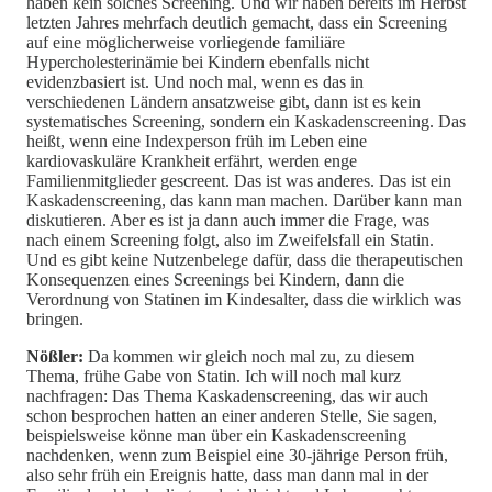
haben kein solches Screening. Und wir haben bereits im Herbst
letzten Jahres mehrfach deutlich gemacht, dass ein Screening
auf eine möglicherweise vorliegende familiäre
Hypercholesterinämie bei Kindern ebenfalls nicht
evidenzbasiert ist. Und noch mal, wenn es das in
verschiedenen Ländern ansatzweise gibt, dann ist es kein
systematisches Screening, sondern ein Kaskadenscreening. Das
heißt, wenn eine Indexperson früh im Leben eine
kardiovaskuläre Krankheit erfährt, werden enge
Familienmitglieder gescreent. Das ist was anderes. Das ist ein
Kaskadenscreening, das kann man machen. Darüber kann man
diskutieren. Aber es ist ja dann auch immer die Frage, was
nach einem Screening folgt, also im Zweifelsfall ein Statin.
Und es gibt keine Nutzenbelege dafür, dass die therapeutischen
Konsequenzen eines Screenings bei Kindern, dann die
Verordnung von Statinen im Kindesalter, dass die wirklich was
bringen.
Nößler:
Da kommen wir gleich noch mal zu, zu diesem
Thema, frühe Gabe von Statin. Ich will noch mal kurz
nachfragen: Das Thema Kaskadenscreening, das wir auch
schon besprochen hatten an einer anderen Stelle, Sie sagen,
beispielsweise könne man über ein Kaskadenscreening
nachdenken, wenn zum Beispiel eine 30-jährige Person früh,
also sehr früh ein Ereignis hatte, dass man dann mal in der