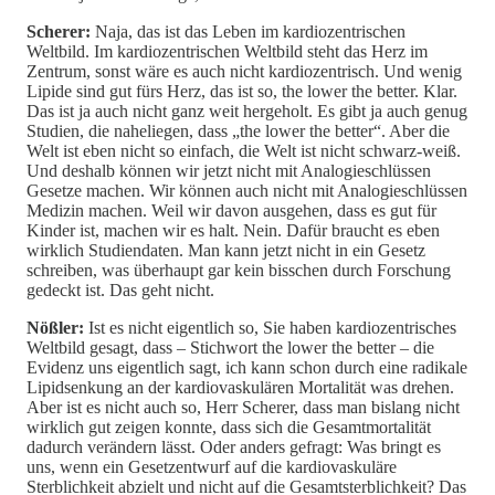
Scherer:
Naja, das ist das Leben im kardiozentrischen
Weltbild. Im kardiozentrischen Weltbild steht das Herz im
Zentrum, sonst wäre es auch nicht kardiozentrisch. Und wenig
Lipide sind gut fürs Herz, das ist so, the lower the better. Klar.
Das ist ja auch nicht ganz weit hergeholt. Es gibt ja auch genug
Studien, die naheliegen, dass „the lower the better“. Aber die
Welt ist eben nicht so einfach, die Welt ist nicht schwarz-weiß.
Und deshalb können wir jetzt nicht mit Analogieschlüssen
Gesetze machen. Wir können auch nicht mit Analogieschlüssen
Medizin machen. Weil wir davon ausgehen, dass es gut für
Kinder ist, machen wir es halt. Nein. Dafür braucht es eben
wirklich Studiendaten. Man kann jetzt nicht in ein Gesetz
schreiben, was überhaupt gar kein bisschen durch Forschung
gedeckt ist. Das geht nicht.
Nößler:
Ist es nicht eigentlich so, Sie haben kardiozentrisches
Weltbild gesagt, dass – Stichwort the lower the better – die
Evidenz uns eigentlich sagt, ich kann schon durch eine radikale
Lipidsenkung an der kardiovaskulären Mortalität was drehen.
Aber ist es nicht auch so, Herr Scherer, dass man bislang nicht
wirklich gut zeigen konnte, dass sich die Gesamtmortalität
dadurch verändern lässt. Oder anders gefragt: Was bringt es
uns, wenn ein Gesetzentwurf auf die kardiovaskuläre
Sterblichkeit abzielt und nicht auf die Gesamtsterblichkeit? Das