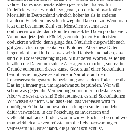
valider Todesursachenstatistiken gesprochen haben. Im
Endeffekt wissen wir nicht so genau, ob die kardiovaskuläre
Mortalität in Deutschland wirklich höher ist als in anderen
Ländern. Es fehlen uns schlichtweg die Daten dazu. Wenn man
jetzt eine bestimmte Zahl von Menschen systematisch
obduzieren würde, dann könnte man solche Daten produzieren.
Wenn man jetzt jeden Fünfzigsten oder jeden Hundertsten
obduzieren würde, dann ginge das. Natürlich ausgewählt nach
gut gematchten repräsentativen Kriterien. Aber diese Daten
liegen nicht vor. Und das, was wir in Deutschland haben, das
sind die Todesbescheinigungen. Mit anderen Worten, es fehlen
letztlich die Daten, um solche Aussagen zu machen, sodass im
Grunde genommen dieses ganze Gesetz auf einer Spekulation
beruht beziehungsweise auf einem Narrativ, auf dem
Lebenserwartungsnarrativ beziehungsweise dem Todesnarrativ.
Das ist ja immer gut, um irgendwas zu begründen. Wer will
schon was gegen die Vermeidung vermehrter Todesfälle sagen.
Aber wie gesagt, es sind Behauptungen, es sind Spekulationen.
Wir wissen es nicht. Und das Geld, das verblasen wird in
unnötigen Früherkennungsuntersuchungen sollte man lieber
dafür verwenden, in der Forschung zu investieren und
vielleicht mal rauszufinden, woran wir wirklich sterben und wo
man wirklich ansetzen müsste, um die Lebenserwartung zu
verbessern in Deutschland, die ja nicht schlecht ist.