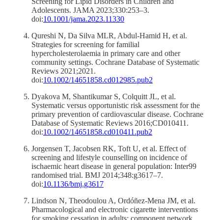
Screening for Lipid Disorders in Children and
Adolescents. JAMA 2023;330:253–3.
doi:
10.1001/jama.2023.11330
Qureshi N, Da Silva MLR, Abdul-Hamid H, et al.
Strategies for screening for familial
hypercholesterolaemia in primary care and other
community settings. Cochrane Database of Systematic
Reviews 2021;2021.
doi:
10.1002/14651858.cd012985.pub2
Dyakova M, Shantikumar S, Colquitt JL, et al.
Systematic versus opportunistic risk assessment for the
primary prevention of cardiovascular disease. Cochrane
Database of Systematic Reviews 2016;CD010411.
doi:
10.1002/14651858.cd010411.pub2
Jorgensen T, Jacobsen RK, Toft U, et al. Effect of
screening and lifestyle counselling on incidence of
ischaemic heart disease in general population: Inter99
randomised trial. BMJ 2014;348:g3617–7.
doi:
10.1136/bmj.g3617
Lindson N, Theodoulou A, Ordóñez-Mena JM, et al.
Pharmacological and electronic cigarette interventions
for smoking cessation in adults: component network