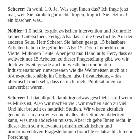
Scherer:
Ja wohl. 1,0. Ja. Was sagt Ihnen das? Ich frage jetzt
mal, weil Sie nämlich gar nichts fragen, frag ich Sie jetzt mal
ein bisschen was.
Nößler:
1,0 heißt, es gibt zwischen Intervention und Kontrolle
keinen Unterschied. Fertig. Also das ist die Geschichte. Auf der
anderen Seite, Herr Scherer, Sie haben gesagt, 15 belastbare
Arbeiten haben die gefunden. Also 15. Doch immerhin eine
Viertel Millionen Leute. Aber jetzt mal Hand aufs Herz, dass es
weltweit nur 15 Arbeiten zu dieser Fragestellung gibt, wo wir
doch weltweit, gerade auch in westlichen und in den
Industrienationen rumscreenen wie die Weltmeister, auch out-
of-the-pocket-mäßig im Übrigen, also Privatleistung – das
überrascht mich sehr, dass da nicht mehr Publikationen zu
auswertbar waren.
Scherer:
Ut fiat aliquid, damit irgendwas geschieht. Und wenn
es Murks ist. Also wir machen viel, wir machen auch zu viel.
Und hier braucht es natürlich Studien. Wir wissen ziemlich
genau, dass man sowieso nicht alles über Studien abdecken
kann, was man abdecken müsste. Aber ich gebe Ihnen recht, in
dieser doch sehr relevanten primärmedizinischen und
primärpräventiven Fragestellungen bräuchte es tatsächlich mehr
Forschung.