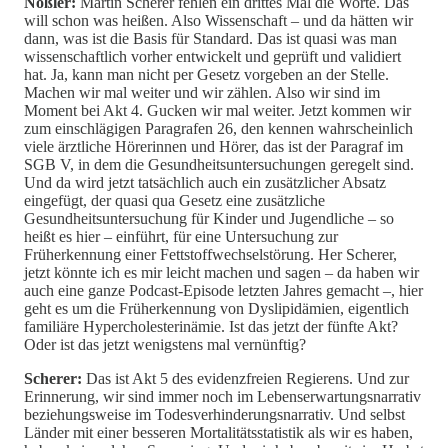
Nößler:
Martin Scherer fehlen ein drittes Mal die Worte. Das
will schon was heißen. Also Wissenschaft – und da hätten wir
dann, was ist die Basis für Standard. Das ist quasi was man
wissenschaftlich vorher entwickelt und geprüft und validiert
hat. Ja, kann man nicht per Gesetz vorgeben an der Stelle.
Machen wir mal weiter und wir zählen. Also wir sind im
Moment bei Akt 4. Gucken wir mal weiter. Jetzt kommen wir
zum einschlägigen Paragrafen 26, den kennen wahrscheinlich
viele ärztliche Hörerinnen und Hörer, das ist der Paragraf im
SGB V, in dem die Gesundheitsuntersuchungen geregelt sind.
Und da wird jetzt tatsächlich auch ein zusätzlicher Absatz
eingefügt, der quasi qua Gesetz eine zusätzliche
Gesundheitsuntersuchung für Kinder und Jugendliche – so
heißt es hier – einführt, für eine Untersuchung zur
Früherkennung einer Fettstoffwechselstörung. Her Scherer,
jetzt könnte ich es mir leicht machen und sagen – da haben wir
auch eine ganze Podcast-Episode letzten Jahres gemacht –, hier
geht es um die Früherkennung von Dyslipidämien, eigentlich
familiäre Hypercholesterinämie. Ist das jetzt der fünfte Akt?
Oder ist das jetzt wenigstens mal vernünftig?
Scherer:
Das ist Akt 5 des evidenzfreien Regierens. Und zur
Erinnerung, wir sind immer noch im Lebenserwartungsnarrativ
beziehungsweise im Todesverhinderungsnarrativ. Und selbst
Länder mit einer besseren Mortalitätsstatistik als wir es haben,