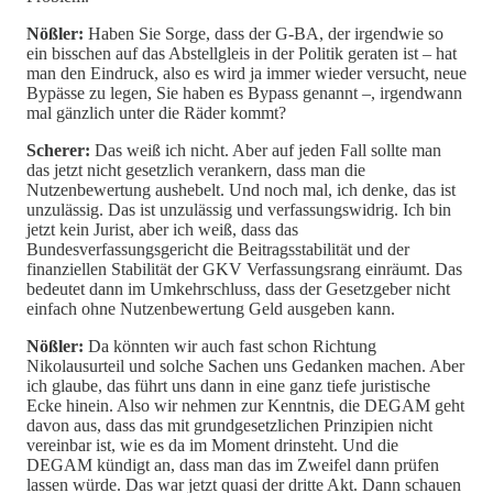
Nößler:
Haben Sie Sorge, dass der G-BA, der irgendwie so
ein bisschen auf das Abstellgleis in der Politik geraten ist – hat
man den Eindruck, also es wird ja immer wieder versucht, neue
Bypässe zu legen, Sie haben es Bypass genannt –, irgendwann
mal gänzlich unter die Räder kommt?
Scherer:
Das weiß ich nicht. Aber auf jeden Fall sollte man
das jetzt nicht gesetzlich verankern, dass man die
Nutzenbewertung aushebelt. Und noch mal, ich denke, das ist
unzulässig. Das ist unzulässig und verfassungswidrig. Ich bin
jetzt kein Jurist, aber ich weiß, dass das
Bundesverfassungsgericht die Beitragsstabilität und der
finanziellen Stabilität der GKV Verfassungsrang einräumt. Das
bedeutet dann im Umkehrschluss, dass der Gesetzgeber nicht
einfach ohne Nutzenbewertung Geld ausgeben kann.
Nößler:
Da könnten wir auch fast schon Richtung
Nikolausurteil und solche Sachen uns Gedanken machen. Aber
ich glaube, das führt uns dann in eine ganz tiefe juristische
Ecke hinein. Also wir nehmen zur Kenntnis, die DEGAM geht
davon aus, dass das mit grundgesetzlichen Prinzipien nicht
vereinbar ist, wie es da im Moment drinsteht. Und die
DEGAM kündigt an, dass man das im Zweifel dann prüfen
lassen würde. Das war jetzt quasi der dritte Akt. Dann schauen