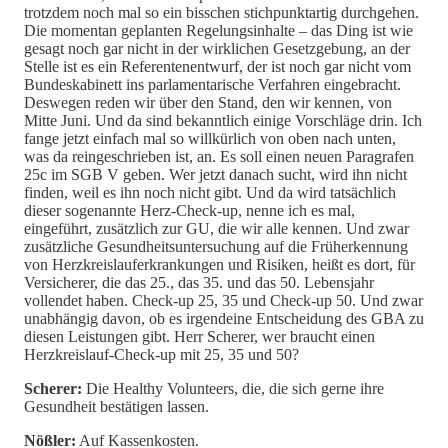
trotzdem noch mal so ein bisschen stichpunktartig durchgehen.
Die momentan geplanten Regelungsinhalte – das Ding ist wie
gesagt noch gar nicht in der wirklichen Gesetzgebung, an der
Stelle ist es ein Referentenentwurf, der ist noch gar nicht vom
Bundeskabinett ins parlamentarische Verfahren eingebracht.
Deswegen reden wir über den Stand, den wir kennen, von
Mitte Juni. Und da sind bekanntlich einige Vorschläge drin. Ich
fange jetzt einfach mal so willkürlich von oben nach unten,
was da reingeschrieben ist, an. Es soll einen neuen Paragrafen
25c im SGB V geben. Wer jetzt danach sucht, wird ihn nicht
finden, weil es ihn noch nicht gibt. Und da wird tatsächlich
dieser sogenannte Herz-Check-up, nenne ich es mal,
eingeführt, zusätzlich zur GU, die wir alle kennen. Und zwar
zusätzliche Gesundheitsuntersuchung auf die Früherkennung
von Herzkreislauferkrankungen und Risiken, heißt es dort, für
Versicherer, die das 25., das 35. und das 50. Lebensjahr
vollendet haben. Check-up 25, 35 und Check-up 50. Und zwar
unabhängig davon, ob es irgendeine Entscheidung des GBA zu
diesen Leistungen gibt. Herr Scherer, wer braucht einen
Herzkreislauf-Check-up mit 25, 35 und 50?
Scherer:
Die Healthy Volunteers, die, die sich gerne ihre
Gesundheit bestätigen lassen.
Nößler:
Auf Kassenkosten.