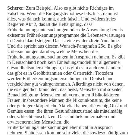
Scherer:
Zum Beispiel. Also es gibt nichts Richtiges im
Falschen. Wenn die Eingangshypothese falsch ist, dann ist
alles, was danach kommt, auch falsch. Und evidenzfreies
Regieren Akt 2, das ist die Behauptung, dass
Früherkennungsuntersuchungen oder die Ausweitung bereits
existenter Früherkennungsprogramme die Lebenserwartungen
in Deutschland steigen. Das ist eine evidenzfreie Annahme.
Und die spricht aus diesem Wunsch-Paragrafen 25c. Es gibt
Untersuchungen darüber, welche Menschen die
Früherkennungsuntersuchungen in Anspruch nehmen. Es gibt
in Deutschland noch kein Einladungsmodell für allgemeine
Gesundheitsuntersuchungen, das gibt es in anderen Ländern,
das gibt es in Großbritannien oder Österreich. Trotzdem
werden Früherkennungsuntersuchungen in Deutschland
vergleichbar gut wahrgenommen. Allerdings nicht von denen,
die es eigentlich bräuchten, das heißt, Menschen mit sozialer
Benachteiligung, Menschen mit vermehrten Risikofaktoren,
Frauen, insbesondere Männer, die Nikotinkonsum, die keine
oder geringere körperliche Aktivität haben, die wenig Obst und
Gemüse essen, die ihren Gesundheitszustand als mittelmäßig
oder schlecht einschätzen. Das sind bekanntermaßen und
erwiesenermaßen Menschen, die
Früherkennungsuntersuchungen eher nicht in Anspruch
nehmen. Stattdessen komme sehr viele, die sowieso häufig zum