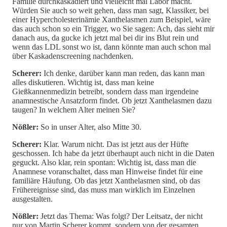
Familie durchkaskadiert und vielleicht mal Labor macht.
Würden Sie auch so weit gehen, dass man sagt, Klassiker, bei
einer Hypercholesterinämie Xanthelasmen zum Beispiel, wäre
das auch schon so ein Trigger, wo Sie sagen: Ach, das sieht mir
danach aus, da gucke ich jetzt mal bei dir ins Blut rein und
wenn das LDL sonst wo ist, dann könnte man auch schon mal
über Kaskadenscreening nachdenken.
Scherer:
Ich denke, darüber kann man reden, das kann man
alles diskutieren. Wichtig ist, dass man keine
Gießkannenmedizin betreibt, sondern dass man irgendeine
anamnestische Ansatzform findet. Ob jetzt Xanthelasmen dazu
taugen? In welchem Alter meinen Sie?
Nößler:
So in unser Alter, also Mitte 30.
Scherer:
Klar. Warum nicht. Das ist jetzt aus der Hüfte
geschossen. Ich habe da jetzt überhaupt auch nicht in die Daten
geguckt. Also klar, rein spontan: Wichtig ist, dass man die
Anamnese voranschaltet, dass man Hinweise findet für eine
familiäre Häufung. Ob das jetzt Xanthelasmen sind, ob das
Frühereignisse sind, das muss man wirklich im Einzelnen
ausgestalten.
Nößler:
Jetzt das Thema: Was folgt? Der Leitsatz, der nicht
nur von Martin Scherer kommt, sondern von der gesamten