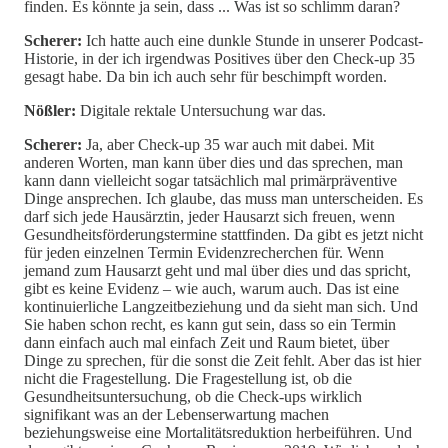
finden. Es könnte ja sein, dass ... Was ist so schlimm daran?
Scherer:
Ich hatte auch eine dunkle Stunde in unserer Podcast-
Historie, in der ich irgendwas Positives über den Check-up 35
gesagt habe. Da bin ich auch sehr für beschimpft worden.
Nößler:
Digitale rektale Untersuchung war das.
Scherer:
Ja, aber Check-up 35 war auch mit dabei. Mit
anderen Worten, man kann über dies und das sprechen, man
kann dann vielleicht sogar tatsächlich mal primärpräventive
Dinge ansprechen. Ich glaube, das muss man unterscheiden. Es
darf sich jede Hausärztin, jeder Hausarzt sich freuen, wenn
Gesundheitsförderungstermine stattfinden. Da gibt es jetzt nicht
für jeden einzelnen Termin Evidenzrecherchen für. Wenn
jemand zum Hausarzt geht und mal über dies und das spricht,
gibt es keine Evidenz – wie auch, warum auch. Das ist eine
kontinuierliche Langzeitbeziehung und da sieht man sich. Und
Sie haben schon recht, es kann gut sein, dass so ein Termin
dann einfach auch mal einfach Zeit und Raum bietet, über
Dinge zu sprechen, für die sonst die Zeit fehlt. Aber das ist hier
nicht die Fragestellung. Die Fragestellung ist, ob die
Gesundheitsuntersuchung, ob die Check-ups wirklich
signifikant was an der Lebenserwartung machen
beziehungsweise eine Mortalitätsreduktion herbeiführen. Und