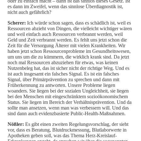
oder zu einfach macht – dann ist das sinnlos dieses Gesetz. Ist
es dann im Zweifel, wenn das sinnlose Überdiagnostik ist,
nicht auch gefährlich?
Scherer:
Ich würde schon sagen, dass es schädlich ist, weil es
Ressourcen abzieht von Dingen, die vielleicht wichtiger wären
und weil einfach auch Ressourcen verbrannt werden, weil
Geld und Zeit verbrannt werden. Es fehlt uns jetzt schon die
Zeit für die Versorgung Älterer mit vielen Krankheiten. Wir
haben jetzt schon Ressourcenprobleme im Gesundheitswesen,
um uns um die zu kümmern, die wirklich krank sind. Da jetzt
noch mal Ressourcen abzuziehen für etwas, was keinen
Nutzenbeleg hat, das ist sicher nicht der richtige Weg. Und es
ist auch insgesamt ein falsches Signal. Es ist ein falsches
Signal, über Primärprävention zu sprechen und dann mit
Früherkennung zu antworten. Unsere Probleme liegen
woanders. Sie liegen bei der sozialen Ungleichheit, sie liegen
bei den Menschen mit eingeschränktem sozioökonomischem
Status. Sie liegen im Bereich der Verhältnisprävention. Und da
sollte man ansetzen, wenn man was verbessern will. Und das
sind dann auch evidenzbasierte Public-Health-Maßnahmen.
Nößler:
Es gibt einen zweiten Regelungsvorschlag, der sieht
vor, dass es Beratung, Blutdruckmessung, Blutlaborwerte in
Apotheken geben soll, was das Thema Herz-Kreislauf-