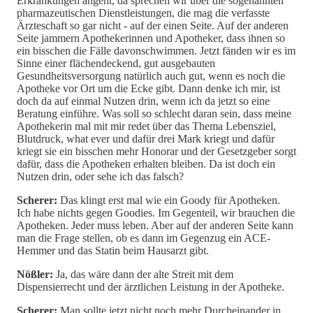
Erkrankungen angeht, da sprechen wir über die sogenannten
pharmazeutischen Dienstleistungen, die mag die verfasste
Ärzteschaft so gar nicht - auf der einen Seite. Auf der anderen
Seite jammern Apothekerinnen und Apotheker, dass ihnen so
ein bisschen die Fälle davonschwimmen. Jetzt fänden wir es im
Sinne einer flächendeckend, gut ausgebauten
Gesundheitsversorgung natürlich auch gut, wenn es noch die
Apotheke vor Ort um die Ecke gibt. Dann denke ich mir, ist
doch da auf einmal Nutzen drin, wenn ich da jetzt so eine
Beratung einführe. Was soll so schlecht daran sein, dass meine
Apothekerin mal mit mir redet über das Thema Lebensziel,
Blutdruck, what ever und dafür drei Mark kriegt und dafür
kriegt sie ein bisschen mehr Honorar und der Gesetzgeber sorgt
dafür, dass die Apotheken erhalten bleiben. Da ist doch ein
Nutzen drin, oder sehe ich das falsch?
Scherer:
Das klingt erst mal wie ein Goody für Apotheken.
Ich habe nichts gegen Goodies. Im Gegenteil, wir brauchen die
Apotheken. Jeder muss leben. Aber auf der anderen Seite kann
man die Frage stellen, ob es dann im Gegenzug ein ACE-
Hemmer und das Statin beim Hausarzt gibt.
Nößler:
Ja, das wäre dann der alte Streit mit dem
Dispensierrecht und der ärztlichen Leistung in der Apotheke.
Scherer:
Man sollte jetzt nicht noch mehr Durcheinander in