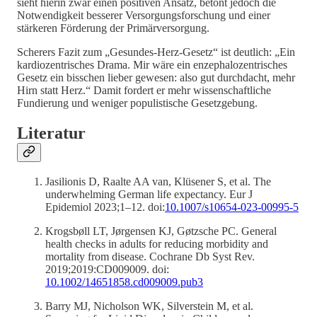
sieht hierin zwar einen positiven Ansatz, betont jedoch die
Notwendigkeit besserer Versorgungsforschung und einer
stärkeren Förderung der Primärversorgung.
Scherers Fazit zum „Gesundes-Herz-Gesetz“ ist deutlich: „Ein
kardiozentrisches Drama. Mir wäre ein enzephalozentrisches
Gesetz ein bisschen lieber gewesen: also gut durchdacht, mehr
Hirn statt Herz.“ Damit fordert er mehr wissenschaftliche
Fundierung und weniger populistische Gesetzgebung.
Literatur
Jasilionis D, Raalte AA van, Klüsener S, et al. The
underwhelming German life expectancy. Eur J
Epidemiol 2023;1–12. doi:
10.1007/s10654-023-00995-5
Krogsbøll LT, Jørgensen KJ, Gøtzsche PC. General
health checks in adults for reducing morbidity and
mortality from disease. Cochrane Db Syst Rev.
2019;2019:CD009009. doi:
10.1002/14651858.cd009009.pub3
Barry MJ, Nicholson WK, Silverstein M, et al.