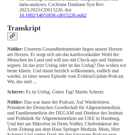
meta-analyses. Cochrane Database Syst Rev.
2023;2023:CD015226. doi:
10.1002/14651858.cd015226.pub2
Transkript
Nößler:
Unserem Gesundheitsminister liegen unsere Herzen
am Herzen. Er sorgt sich um das kardiovaskuläre Wohl der
Menschen im Land und will uns mit Check-ups und Statinen
segnen. Ist das jetzt Unfug oder ist das Unfug? Das wollen wir
heute klären. Und damit herzlich willkommen, endlich mal
wieder, zu einer neuen Episode vom EvidenzUpdate-Podcast.
Wir, das sind ...
Scherer:
Es ist Unfug. Guten Tag! Martin Scherer.
Nößler:
Das war dann der Podcast. Auf Wiederhören.
Präsident der Deutschen Gesellschaft für Allgemeinmedizin
und Familienmedizin der DEGAM und Direktor des Instituts
und Poliklinik für Allgemeinmedizin am UKE in Hamburg.
Und hier am Mikrofon ist Denis Nößler, Chefredakteur der
Ärzte Zeitung aus dem Haus Springer Medizin. Moin, Herr
Scherer! Und vielen Dank für den kürzesten Podcast ever.