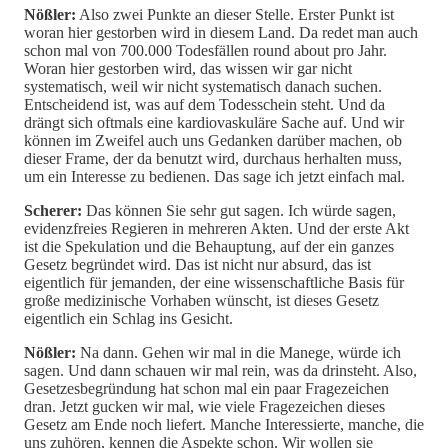
Nößler:
Also zwei Punkte an dieser Stelle. Erster Punkt ist
woran hier gestorben wird in diesem Land. Da redet man auch
schon mal von 700.000 Todesfällen round about pro Jahr.
Woran hier gestorben wird, das wissen wir gar nicht
systematisch, weil wir nicht systematisch danach suchen.
Entscheidend ist, was auf dem Todesschein steht. Und da
drängt sich oftmals eine kardiovaskuläre Sache auf. Und wir
können im Zweifel auch uns Gedanken darüber machen, ob
dieser Frame, der da benutzt wird, durchaus herhalten muss,
um ein Interesse zu bedienen. Das sage ich jetzt einfach mal.
Scherer:
Das können Sie sehr gut sagen. Ich würde sagen,
evidenzfreies Regieren in mehreren Akten. Und der erste Akt
ist die Spekulation und die Behauptung, auf der ein ganzes
Gesetz begründet wird. Das ist nicht nur absurd, das ist
eigentlich für jemanden, der eine wissenschaftliche Basis für
große medizinische Vorhaben wünscht, ist dieses Gesetz
eigentlich ein Schlag ins Gesicht.
Nößler:
Na dann. Gehen wir mal in die Manege, würde ich
sagen. Und dann schauen wir mal rein, was da drinsteht. Also,
Gesetzesbegründung hat schon mal ein paar Fragezeichen
dran. Jetzt gucken wir mal, wie viele Fragezeichen dieses
Gesetz am Ende noch liefert. Manche Interessierte, manche, die
uns zuhören, kennen die Aspekte schon. Wir wollen sie