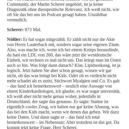
Community, der Martin Scherer angehört, ist ja keine
Diagnostik ohne therapeutische Relevanz. Ich weiß nicht, wie
oft Sie das bei uns im Podcast gesagt haben. Unzählbar
vermutlich.
Scherer:
873 Mal.
Nößler:
Er hat sogar mitgezählt. Er zählt nicht nur die Akte
von Herrn Lauterbach mit, sondern sogar seine eigenen Zitate.
Also, was mache ich, wenn ich bei einem Knirps herausfinde,
du hast ein LDL von 260, das wäre jetzt die westdeutsche
Einheit, wir rechnen es mal nicht um. Das kriegt man im Osten
auch so hin. Was folgt dann danach? Klar, Lipidsenkung, ist ja
logisch. Jetzt haben Sie aber schon gesagt, wissen wir gar
nicht, ob das was bringt bei Kids. Oder ob es vielleicht nicht
mehr schadet als es nutzt, Stichwort Myalgien und Co. Es gab
– das fand ich bemerkenswert – neulich eine Aussage von
einem Kinderkardiologen, ich glaube, es war sogar universitär,
ich weiß aber nicht mehr genau woher, jedenfalls in
Deutschland, der sagte das genauso. Er sagte: Statine ist
eigentlich cooles Zeug, wir haben nur gar keine Ahnung, was
das bei den Kids macht, wenn wir denen das geben. Wir dazu
keine Daten. Und dann sagte er – das fand ich total
bemerkenswert – im Nebensatz: Aber trotzdem ist das gut. Da
kommt jetzt keine Frage, Herr Scherer.