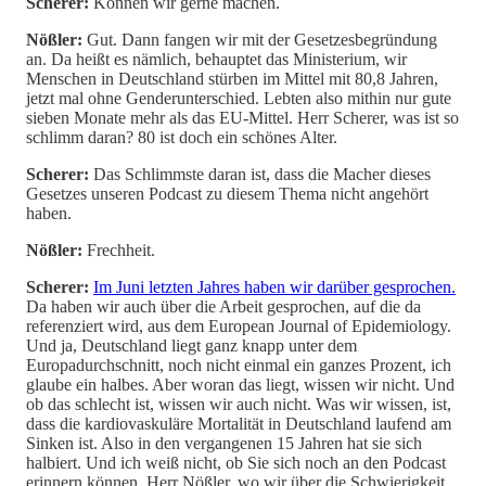
Scherer:
Können wir gerne machen.
Nößler:
Gut. Dann fangen wir mit der Gesetzesbegründung
an. Da heißt es nämlich, behauptet das Ministerium, wir
Menschen in Deutschland stürben im Mittel mit 80,8 Jahren,
jetzt mal ohne Genderunterschied. Lebten also mithin nur gute
sieben Monate mehr als das EU-Mittel. Herr Scherer, was ist so
schlimm daran? 80 ist doch ein schönes Alter.
Scherer:
Das Schlimmste daran ist, dass die Macher dieses
Gesetzes unseren Podcast zu diesem Thema nicht angehört
haben.
Nößler:
Frechheit.
Scherer:
Im Juni letzten Jahres haben wir darüber gesprochen.
Da haben wir auch über die Arbeit gesprochen, auf die da
referenziert wird, aus dem European Journal of Epidemiology.
Und ja, Deutschland liegt ganz knapp unter dem
Europadurchschnitt, noch nicht einmal ein ganzes Prozent, ich
glaube ein halbes. Aber woran das liegt, wissen wir nicht. Und
ob das schlecht ist, wissen wir auch nicht. Was wir wissen, ist,
dass die kardiovaskuläre Mortalität in Deutschland laufend am
Sinken ist. Also in den vergangenen 15 Jahren hat sie sich
halbiert. Und ich weiß nicht, ob Sie sich noch an den Podcast
erinnern können, Herr Nößler, wo wir über die Schwierigkeit