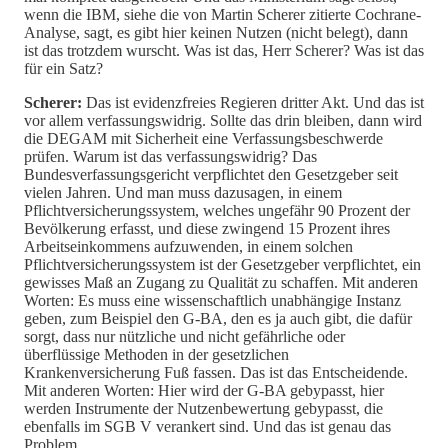
wenn die IBM, siehe die von Martin Scherer zitierte Cochrane-
Analyse, sagt, es gibt hier keinen Nutzen (nicht belegt), dann
ist das trotzdem wurscht. Was ist das, Herr Scherer? Was ist das
für ein Satz?
Scherer:
Das ist evidenzfreies Regieren dritter Akt. Und das ist
vor allem verfassungswidrig. Sollte das drin bleiben, dann wird
die DEGAM mit Sicherheit eine Verfassungsbeschwerde
prüfen. Warum ist das verfassungswidrig? Das
Bundesverfassungsgericht verpflichtet den Gesetzgeber seit
vielen Jahren. Und man muss dazusagen, in einem
Pflichtversicherungssystem, welches ungefähr 90 Prozent der
Bevölkerung erfasst, und diese zwingend 15 Prozent ihres
Arbeitseinkommens aufzuwenden, in einem solchen
Pflichtversicherungssystem ist der Gesetzgeber verpflichtet, ein
gewisses Maß an Zugang zu Qualität zu schaffen. Mit anderen
Worten: Es muss eine wissenschaftlich unabhängige Instanz
geben, zum Beispiel den G-BA, den es ja auch gibt, die dafür
sorgt, dass nur nützliche und nicht gefährliche oder
überflüssige Methoden in der gesetzlichen
Krankenversicherung Fuß fassen. Das ist das Entscheidende.
Mit anderen Worten: Hier wird der G-BA gebypasst, hier
werden Instrumente der Nutzenbewertung gebypasst, die
ebenfalls im SGB V verankert sind. Und das ist genau das
Problem.