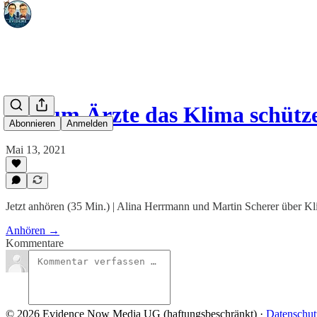
Warum Ärzte das Klima schütze
Abonnieren
Anmelden
Mai 13, 2021
Jetzt anhören (35 Min.) | Alina Herrmann und Martin Scherer über K
Anhören →
Kommentare
© 2026 Evidence Now Media UG (haftungsbeschränkt)
·
Datenschut